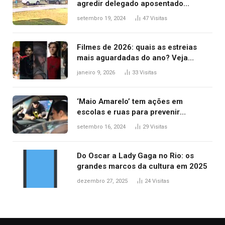
agredir delegado aposentado
durante confusão no trânsito
setembro 19, 2024
47
Visitas
Filmes de 2026: quais as estreias
mais aguardadas do ano? Veja
principais lançamentos do cinema
janeiro 9, 2026
33
Visitas
‘Maio Amarelo’ tem ações em
escolas e ruas para prevenir
acidentes no trânsito no AP
setembro 16, 2024
29
Visitas
Do Oscar a Lady Gaga no Rio: os
grandes marcos da cultura em 2025
dezembro 27, 2025
24
Visitas