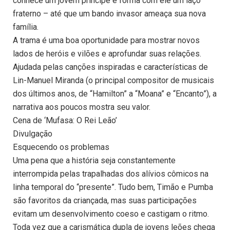
conhece um jovem príncipe e forma com ele um laço
fraterno – até que um bando invasor ameaça sua nova
família.
A trama é uma boa oportunidade para mostrar novos
lados de heróis e vilões e aprofundar suas relações.
Ajudada pelas canções inspiradas e características de
Lin-Manuel Miranda (o principal compositor de musicais
dos últimos anos, de “Hamilton” a “Moana” e “Encanto”), a
narrativa aos poucos mostra seu valor.
Cena de ‘Mufasa: O Rei Leão’
Divulgação
Esquecendo os problemas
Uma pena que a história seja constantemente
interrompida pelas trapalhadas dos alívios cômicos na
linha temporal do “presente”. Tudo bem, Timão e Pumba
são favoritos da criançada, mas suas participações
evitam um desenvolvimento coeso e castigam o ritmo.
Toda vez que a carismática dupla de jovens leões chega