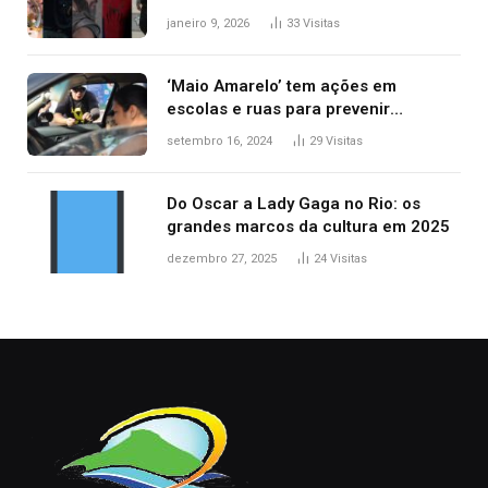
principais lançamentos do cinema
janeiro 9, 2026
33
Visitas
‘Maio Amarelo’ tem ações em
escolas e ruas para prevenir
acidentes no trânsito no AP
setembro 16, 2024
29
Visitas
Do Oscar a Lady Gaga no Rio: os
grandes marcos da cultura em 2025
dezembro 27, 2025
24
Visitas