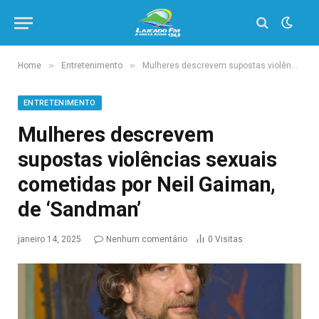
»
»
Home
Entretenimento
Mulheres descrevem supostas violências sexuais cometidas por Neil Gaiman, de ‘Sandman’
ENTRETENIMENTO
Mulheres descrevem
supostas violências sexuais
cometidas por Neil Gaiman,
de ‘Sandman’
janeiro 14, 2025
Nenhum comentário
0
Visitas