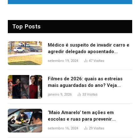
Top Posts
Médico é suspeito de invadir carro e
agredir delegado aposentado
durante confusão no trânsito
setembro 19, 2024
47
Visitas
Filmes de 2026: quais as estreias
mais aguardadas do ano? Veja
principais lançamentos do cinema
janeiro 9, 2026
33
Visitas
‘Maio Amarelo’ tem ações em
escolas e ruas para prevenir
acidentes no trânsito no AP
setembro 16, 2024
29
Visitas