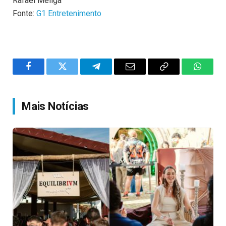
Rafael Meliga
Fonte:
G1 Entretenimento
Facebook
Twitter
Telegram
Email
Copy
WhatsA
Link
Mais Notícias