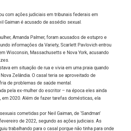
trou com ações judiciais em tribunais federais em
il Gaiman é acusado de assédio sexual.
-mulher, Amanda Palmer, foram acusados de estupro e
undo informações da Variety, Scarlett Pavlovich entrou
s em Wisconsin, Massachusetts e Nova York, acusando
ezes.
tava em situação de rua e vivia em uma praia quando
ova Zelândia. O casal teria se aproveitado de
fria de problemas de saúde mental.
da pela ex-mulher do escritor – na época eles ainda
, em 2020. Além de fazer tarefas domésticas, ela
sexuais cometidas por Neil Gaiman, de ‘Sandman’
evereiro de 2022, segundo as ações judiciais. As
iu trabalhando para o casal porque não tinha para onde