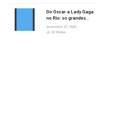
no AP
Do Oscar a Lady Gaga
no Rio: os grandes
marcos da cultura em
dezembro 27, 2025
2025
24
Visitas