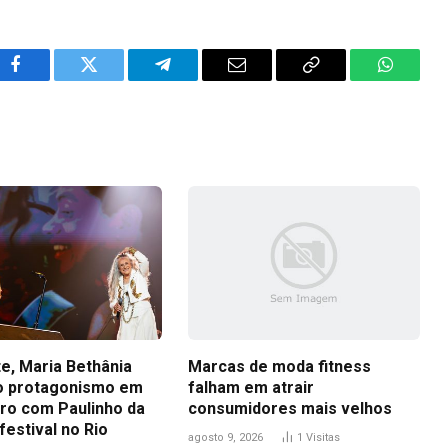
Facebook
Twitter
Telegram
Email
Copy
WhatsA
Link
e, Maria Bethânia
Marcas de moda fitness
o protagonismo em
falham em atrair
ro com Paulinho da
consumidores mais velhos
festival no Rio
agosto 9, 2026
1
Visitas