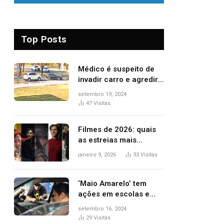
Top Posts
Médico é suspeito de
invadir carro e agredir
delegado aposentado
setembro 19, 2024
durante confusão no
47
Visitas
trânsito
Filmes de 2026: quais
as estreias mais
aguardadas do ano?
janeiro 9, 2026
33
Visitas
Veja principais
lançamentos do cinema
‘Maio Amarelo’ tem
ações em escolas e
ruas para prevenir
setembro 16, 2024
acidentes no trânsito
29
Visitas