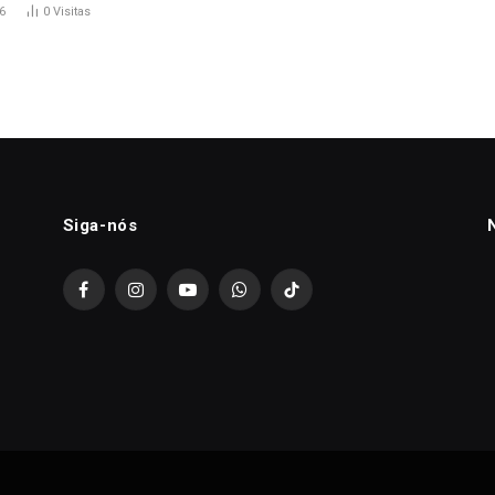
6
0
Visitas
Siga-nós
Facebook
Instagram
YouTube
WhatsApp
TikTok