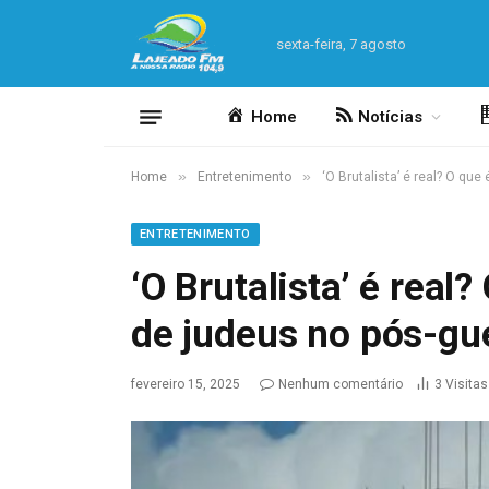
sexta-feira, 7 agosto
Home
Notícias
»
»
Home
Entretenimento
‘O Brutalista’ é real? O qu
ENTRETENIMENTO
‘O Brutalista’ é real
de judeus no pós-gu
fevereiro 15, 2025
Nenhum comentário
3
Visitas