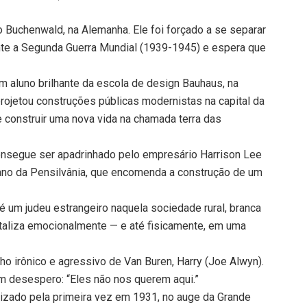
 Buchenwald, na Alemanha. Ele foi forçado a se separar
ante a Segunda Guerra Mundial (1939-1945) e espera que
 um aluno brilhante da escola de design Bauhaus, na
projetou construções públicas modernistas na capital da
 construir uma nova vida na chamada terra das
consegue ser apadrinhado pelo empresário Harrison Lee
ano da Pensilvânia, que encomenda a construção de um
é um judeu estrangeiro naquela sociedade rural, branca
rutaliza emocionalmente — e até fisicamente, em uma
lho irônico e agressivo de Van Buren, Harry (Joe Alwyn).
em desespero: “Eles não nos querem aqui.”
rizado pela primeira vez em 1931, no auge da Grande