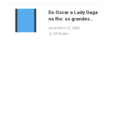
no AP
Do Oscar a Lady Gaga
no Rio: os grandes
marcos da cultura em
dezembro 27, 2025
2025
24
Visitas