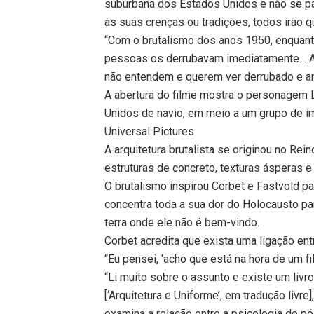
suburbana dos Estados Unidos e não se pa
às suas crenças ou tradições, todos irão q
“Com o brutalismo dos anos 1950, enquan
pessoas os derrubavam imediatamente… A a
não entendem e querem ver derrubado e arr
A abertura do filme mostra o personagem 
Unidos de navio, em meio a um grupo de i
Universal Pictures
A arquitetura brutalista se originou no Re
estruturas de concreto, texturas ásperas 
O brutalismo inspirou Corbet e Fastvold pa
concentra toda a sua dor do Holocausto p
terra onde ele não é bem-vindo.
Corbet acredita que exista uma ligação ent
“Eu pensei, ‘acho que está na hora de um fi
“Li muito sobre o assunto e existe um livr
[‘Arquitetura e Uniforme’, em tradução liv
examina a relação entre a psicologia do pó