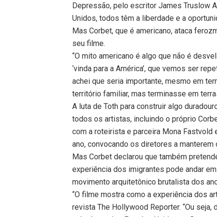
Depressão, pelo escritor James Truslow A
Unidos, todos têm a liberdade e a oportun
Mas Corbet, que é americano, ataca ferozm
seu filme.
“O mito americano é algo que não é desve
‘vinda para a América’, que vemos ser repe
achei que seria importante, mesmo em ter
território familiar, mas terminasse em ter
A luta de Toth para construir algo duradour
todos os artistas, incluindo o próprio Corb
com a roteirista e parceira Mona Fastvold
ano, convocando os diretores a manterem o
Mas Corbet declarou que também pretend
experiência dos imigrantes pode andar em p
movimento arquitetônico brutalista dos an
“O filme mostra como a experiência dos art
revista The Hollywood Reporter. “Ou seja,