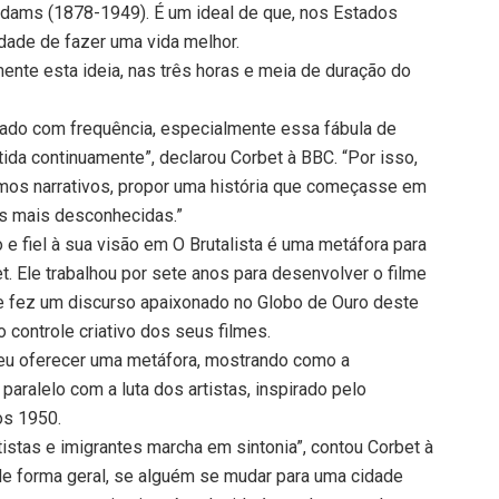
dams (1878-1949). É um ideal de que, nos Estados
idade de fazer uma vida melhor.
ente esta ideia, nas três horas e meia de duração do
lado com frequência, especialmente essa fábula de
tida continuamente”, declarou Corbet à BBC. “Por isso,
mos narrativos, propor uma história que começasse em
ras mais desconhecidas.”
o e fiel à sua visão em O Brutalista é uma metáfora para
et. Ele trabalhou por sete anos para desenvolver o filme
 e fez um discurso apaixonado no Globo de Ouro deste
 controle criativo dos seus filmes.
eu oferecer uma metáfora, mostrando como a
aralelo com a luta dos artistas, inspirado pelo
os 1950.
istas e imigrantes marcha em sintonia”, contou Corbet à
 de forma geral, se alguém se mudar para uma cidade