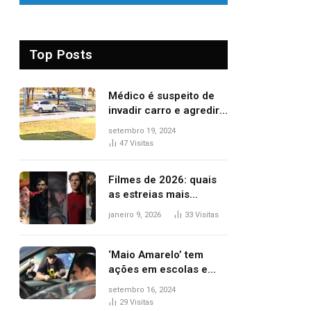
Top Posts
Médico é suspeito de
invadir carro e agredir
delegado aposentado
setembro 19, 2024
durante confusão no
47
Visitas
trânsito
Filmes de 2026: quais
as estreias mais
aguardadas do ano?
janeiro 9, 2026
33
Visitas
Veja principais
lançamentos do cinema
‘Maio Amarelo’ tem
ações em escolas e
ruas para prevenir
setembro 16, 2024
acidentes no trânsito
29
Visitas