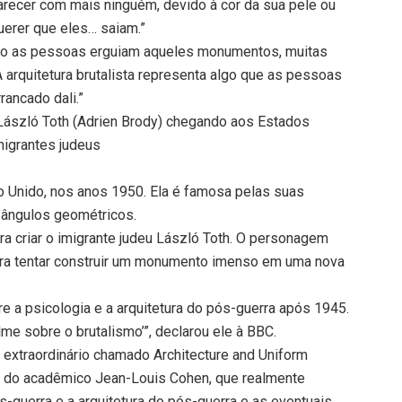
recer com mais ninguém, devido à cor da sua pele ou
uerer que eles… saiam.”
to as pessoas erguiam aqueles monumentos, muitas
rquitetura brutalista representa algo que as pessoas
ancado dali.”
László Toth (Adrien Brody) chegando aos Estados
migrantes judeus
ino Unido, nos anos 1950. Ela é famosa pelas suas
e ângulos geométricos.
ra criar o imigrante judeu László Toth. O personagem
ara tentar construir um monumento imenso em uma nova
re a psicologia e a arquitetura do pós-guerra após 1945.
lme sobre o brutalismo’”, declarou ele à BBC.
o extraordinário chamado Architecture and Uniform
re], do acadêmico Jean-Louis Cohen, que realmente
s-guerra e a arquitetura do pós-guerra e as eventuais