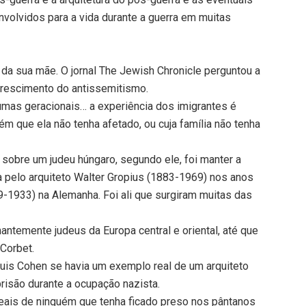
volvidos para a vida durante a guerra em muitas
da sua mãe. O jornal The Jewish Chronicle perguntou a
 crescimento do antissemitismo.
umas geracionais… a experiência dos imigrantes é
m que ela não tenha afetado, ou cuja família não tenha
 sobre um judeu húngaro, segundo ele, foi manter a
a pelo arquiteto Walter Gropius (1883-1969) nos anos
-1933) na Alemanha. Foi ali que surgiram muitas das
temente judeus da Europa central e oriental, até que
 Corbet.
ouis Cohen se havia um exemplo real de um arquiteto
prisão durante a ocupação nazista.
eais de ninguém que tenha ficado preso nos pântanos