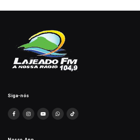
Siga-nós
Facebook
Instagram
YouTube
WhatsApp
TikTok
Nosso App