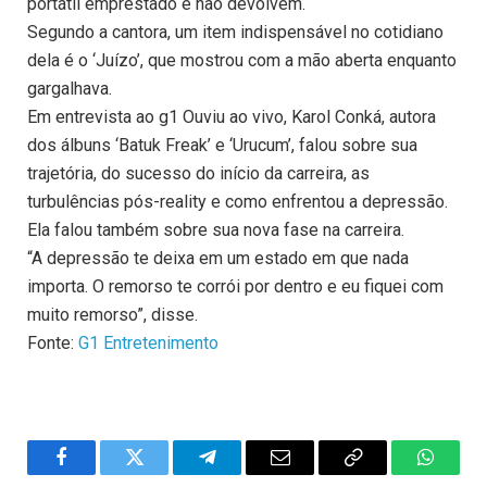
portátil emprestado e não devolvem.
Segundo a cantora, um item indispensável no cotidiano
dela é o ‘Juízo’, que mostrou com a mão aberta enquanto
gargalhava.
Em entrevista ao g1 Ouviu ao vivo, Karol Conká, autora
dos álbuns ‘Batuk Freak’ e ‘Urucum’, falou sobre sua
trajetória, do sucesso do início da carreira, as
turbulências pós-reality e como enfrentou a depressão.
Ela falou também sobre sua nova fase na carreira.
“A depressão te deixa em um estado em que nada
importa. O remorso te corrói por dentro e eu fiquei com
muito remorso”, disse.
Fonte:
G1 Entretenimento
Facebook
Twitter
Telegram
Email
Copy
WhatsA