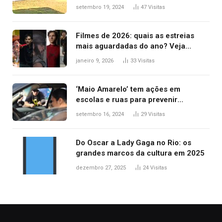
durante confusão no trânsito
setembro 19, 2024
47
Visitas
Filmes de 2026: quais as estreias
mais aguardadas do ano? Veja
principais lançamentos do cinema
janeiro 9, 2026
33
Visitas
‘Maio Amarelo’ tem ações em
escolas e ruas para prevenir
acidentes no trânsito no AP
setembro 16, 2024
29
Visitas
Do Oscar a Lady Gaga no Rio: os
grandes marcos da cultura em 2025
dezembro 27, 2025
24
Visitas