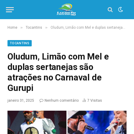
»
»
Home
Tocantins
Oludum, Limão com Mel e duplas sertanejas são atrações no Carnaval de Gurupi
TOCANTINS
Oludum, Limão com Mel e
duplas sertanejas são
atrações no Carnaval de
Gurupi
janeiro 31, 2025
Nenhum comentário
7
Visitas