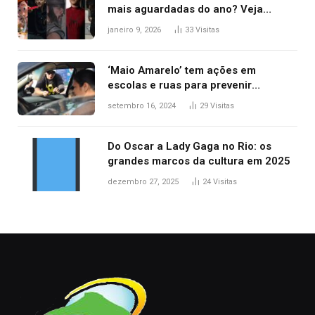
mais aguardadas do ano? Veja
principais lançamentos do cinema
janeiro 9, 2026
33
Visitas
‘Maio Amarelo’ tem ações em
escolas e ruas para prevenir
acidentes no trânsito no AP
setembro 16, 2024
29
Visitas
Do Oscar a Lady Gaga no Rio: os
grandes marcos da cultura em 2025
dezembro 27, 2025
24
Visitas