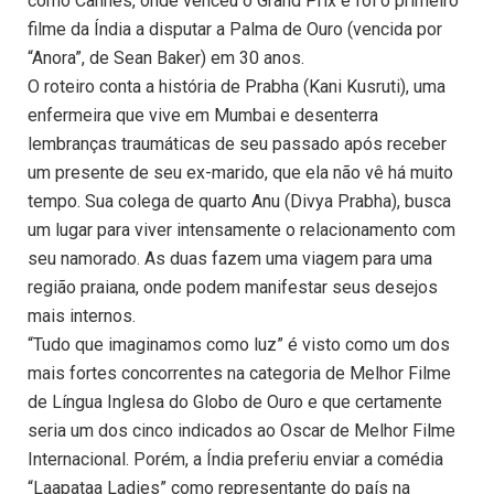
como Cannes, onde venceu o Grand Prix e foi o primeiro
filme da Índia a disputar a Palma de Ouro (vencida por
“Anora”, de Sean Baker) em 30 anos.
O roteiro conta a história de Prabha (Kani Kusruti), uma
enfermeira que vive em Mumbai e desenterra
lembranças traumáticas de seu passado após receber
um presente de seu ex-marido, que ela não vê há muito
tempo. Sua colega de quarto Anu (Divya Prabha), busca
um lugar para viver intensamente o relacionamento com
seu namorado. As duas fazem uma viagem para uma
região praiana, onde podem manifestar seus desejos
mais internos.
“Tudo que imaginamos como luz” é visto como um dos
mais fortes concorrentes na categoria de Melhor Filme
de Língua Inglesa do Globo de Ouro e que certamente
seria um dos cinco indicados ao Oscar de Melhor Filme
Internacional. Porém, a Índia preferiu enviar a comédia
“Laapataa Ladies” como representante do país na