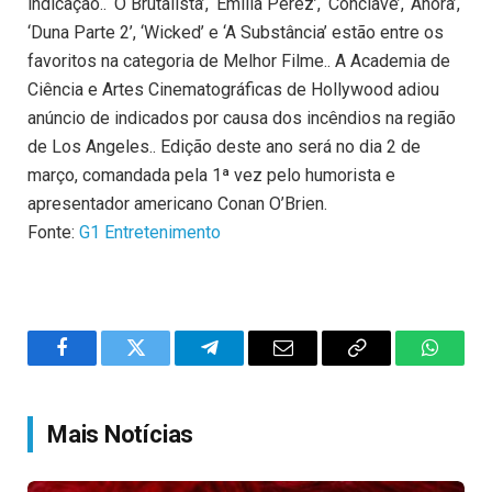
indicação.. ‘O Brutalista’, ‘Emilia Pérez’, ‘Conclave’, ‘Anora’,
‘Duna Parte 2’, ‘Wicked’ e ‘A Substância’ estão entre os
favoritos na categoria de Melhor Filme.. A Academia de
Ciência e Artes Cinematográficas de Hollywood adiou
anúncio de indicados por causa dos incêndios na região
de Los Angeles.. Edição deste ano será no dia 2 de
março, comandada pela 1ª vez pelo humorista e
apresentador americano Conan O’Brien.
Fonte:
G1 Entretenimento
Facebook
Twitter
Telegram
Email
Copy
WhatsA
Link
Mais Notícias