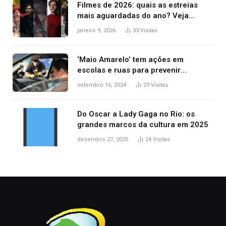
Filmes de 2026: quais as estreias
mais aguardadas do ano? Veja
principais lançamentos do cinema
janeiro 9, 2026
33
Visitas
‘Maio Amarelo’ tem ações em
escolas e ruas para prevenir
acidentes no trânsito no AP
setembro 16, 2024
29
Visitas
Do Oscar a Lady Gaga no Rio: os
grandes marcos da cultura em 2025
dezembro 27, 2025
24
Visitas