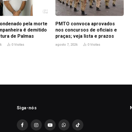
ondenado pela morte
PMTO convoca aprovados
mpanheira é demitido
nos concursos de oficiais e
itura de Palmas
praças; veja lista e prazos
6
0
Visitas
agosto 7, 2026
0
Visitas
Siga-nós
Facebook
Instagram
YouTube
WhatsApp
TikTok