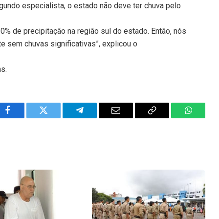
undo especialista, o estado não deve ter chuva pelo
10% de precipitação na região sul do estado. Então, nós
 sem chuvas significativas”, explicou o
ns.
Facebook
Twitter
Telegram
Email
Copy
WhatsA
Link