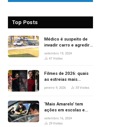
Top Posts
Médico é suspeito de
invadir carro e agredir
delegado aposentado
setembro 19, 2024
durante confusão no
47
Visitas
trânsito
Filmes de 2026: quais
as estreias mais
aguardadas do ano?
janeiro 9, 2026
33
Visitas
Veja principais
lançamentos do cinema
‘Maio Amarelo’ tem
ações em escolas e
ruas para prevenir
setembro 16, 2024
acidentes no trânsito
29
Visitas