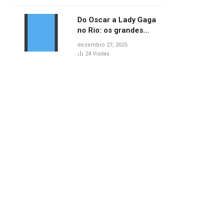
no AP
Do Oscar a Lady Gaga
no Rio: os grandes
marcos da cultura em
dezembro 27, 2025
2025
24
Visitas