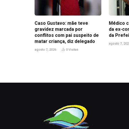
Caso Gustavo: mãe teve
Médico c
gravidez marcada por
da ex-co
conflitos com pai suspeito de
da Prefe
matar criança, diz delegado
agosto 7, 202
agosto 7, 2026
0
Visitas