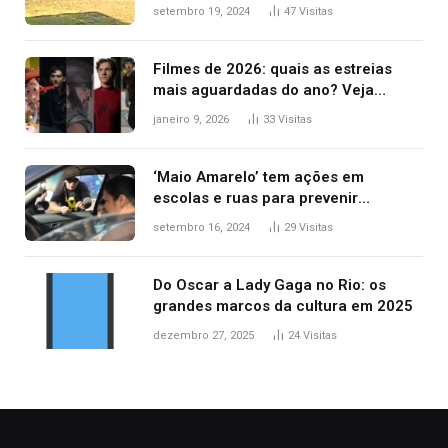
durante confusão no trânsito
setembro 19, 2024
47
Visitas
Filmes de 2026: quais as estreias
mais aguardadas do ano? Veja
principais lançamentos do cinema
janeiro 9, 2026
33
Visitas
‘Maio Amarelo’ tem ações em
escolas e ruas para prevenir
acidentes no trânsito no AP
setembro 16, 2024
29
Visitas
Do Oscar a Lady Gaga no Rio: os
grandes marcos da cultura em 2025
dezembro 27, 2025
24
Visitas