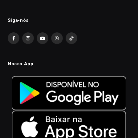
Siga-nós
Facebook
Instagram
YouTube
WhatsApp
TikTok
Nosso App