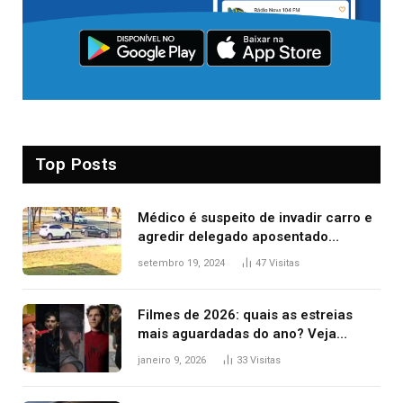
Top Posts
Médico é suspeito de invadir carro e
agredir delegado aposentado
durante confusão no trânsito
setembro 19, 2024
47
Visitas
Filmes de 2026: quais as estreias
mais aguardadas do ano? Veja
principais lançamentos do cinema
janeiro 9, 2026
33
Visitas