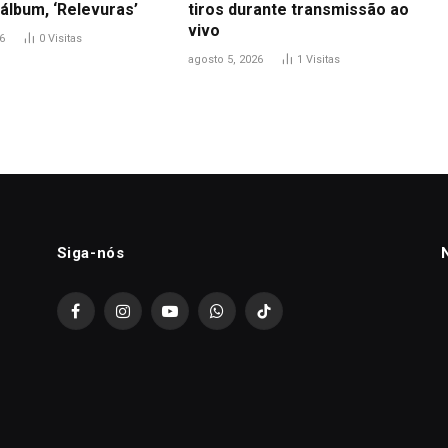
álbum, ‘Relevuras’
tiros durante transmissão ao
vivo
6
0
Visitas
agosto 5, 2026
1
Visitas
Siga-nós
Facebook
Instagram
YouTube
WhatsApp
TikTok