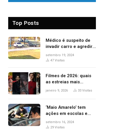
Top Posts
Médico é suspeito de
invadir carro e agredir
delegado aposentado
setembro 19, 2024
durante confusão no
47
Visitas
trânsito
Filmes de 2026: quais
as estreias mais
aguardadas do ano?
janeiro 9, 2026
33
Visitas
Veja principais
lançamentos do cinema
‘Maio Amarelo’ tem
ações em escolas e
ruas para prevenir
setembro 16, 2024
acidentes no trânsito
29
Visitas