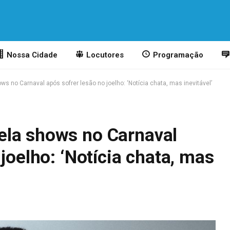
Nossa Cidade
Locutores
Programação
 no Carnaval após sofrer lesão no joelho: ‘Notícia chata, mas inevitável’
la shows no Carnaval
joelho: ‘Notícia chata, mas