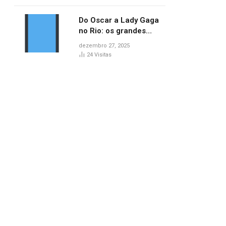
no AP
Do Oscar a Lady Gaga
no Rio: os grandes
marcos da cultura em
dezembro 27, 2025
2025
24
Visitas