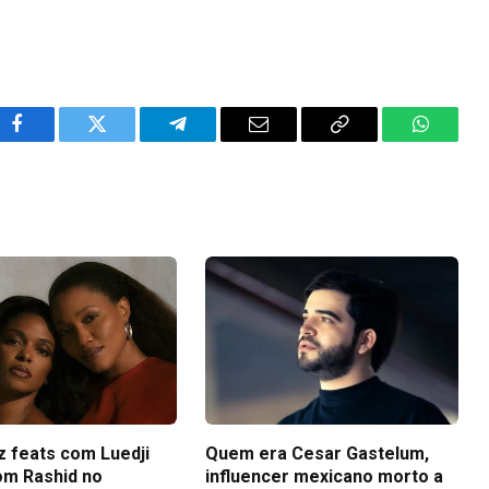
Facebook
Twitter
Telegram
Email
Copy
WhatsA
Link
z feats com Luedji
Quem era Cesar Gastelum,
om Rashid no
influencer mexicano morto a