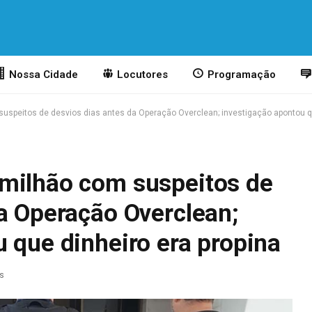
Nossa Cidade
Locutores
Programação
uspeitos de desvios dias antes da Operação Overclean; investigação apontou qu
milhão com suspeitos de
a Operação Overclean;
 que dinheiro era propina
as