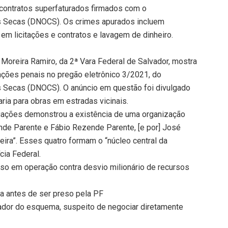
e contratos superfaturados firmados com o
s Secas (DNOCS). Os crimes apurados incluem
e em licitações e contratos e lavagem de dinheiro.
 Moreira Ramiro, da 2ª Vara Federal de Salvador, mostra
rações penais no pregão eletrônico 3/2021, do
s Secas (DNOCS). O anúncio em questão foi divulgado
ria para obras em estradas vicinais.
igações demonstrou a existência de uma organização
nde Parente e Fábio Rezende Parente, [e por] José
ira”. Esses quatro formam o “núcleo central da
cia Federal.
eso em operação contra desvio milionário de recursos
la antes de ser preso pela PF
ador do esquema, suspeito de negociar diretamente