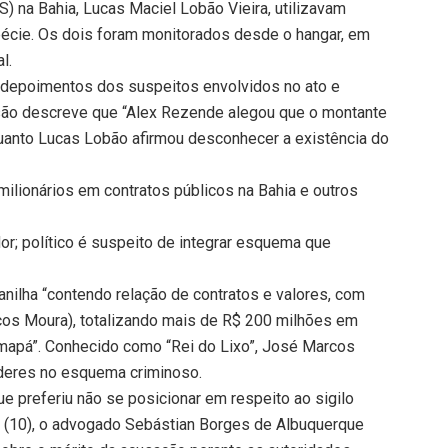
 na Bahia, Lucas Maciel Lobão Vieira, utilizavam
pécie. Os dois foram monitorados desde o hangar, em
l.
u depoimentos dos suspeitos envolvidos no ato e
isão descreve que “Alex Rezende alegou que o montante
uanto Lucas Lobão afirmou desconhecer a existência do
ilionários em contratos públicos na Bahia e outros
or; político é suspeito de integrar esquema que
nilha “contendo relação de contratos e valores, com
cos Moura), totalizando mais de R$ 200 milhões em
Amapá”. Conhecido como “Rei do Lixo”, José Marcos
íderes no esquema criminoso.
e preferiu não se posicionar em respeito ao sigilo
ira (10), o advogado Sebástian Borges de Albuquerque