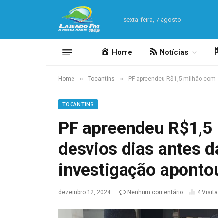
sexta-feira, 7 agosto
Home
Notícias
»
»
Home
Tocantins
PF apreendeu R$1,5 milhão com s
TOCANTINS
PF apreendeu R$1,5 
desvios dias antes d
investigação apontou
dezembro 12, 2024
Nenhum comentário
4
Visit