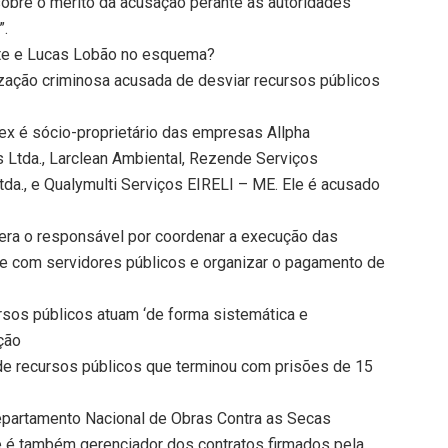
sobre o mérito da acusação perante as autoridades
”.
nte e Lucas Lobão no esquema?
ização criminosa acusada de desviar recursos públicos
lex é sócio-proprietário das empresas Allpha
Ltda., Larclean Ambiental, Rezende Serviços
tda., e Qualymulti Serviços EIRELI – ME. Ele é acusado
era o responsável por coordenar a execução das
te com servidores públicos e organizar o pagamento de
rsos públicos atuam ‘de forma sistemática e
ção
de recursos públicos que terminou com prisões de 15
epartamento Nacional de Obras Contra as Secas
e é também gerenciador dos contratos firmados pela