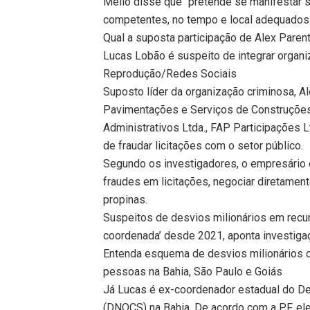
Mello disse que “pretende se manifestar 
competentes, no tempo e local adequados
Qual a suposta participação de Alex Pare
Lucas Lobão é suspeito de integrar organ
Reprodução/Redes Sociais
Suposto líder da organização criminosa, A
Pavimentações e Serviços de Construções 
Administrativos Ltda., FAP Participações L
de fraudar licitações com o setor público.
Segundo os investigadores, o empresário 
fraudes em licitações, negociar diretamen
propinas.
Suspeitos de desvios milionários em recu
coordenada’ desde 2021, aponta investiga
Entenda esquema de desvios milionários 
pessoas na Bahia, São Paulo e Goiás
Já Lucas é ex-coordenador estadual do D
(DNOCS) na Bahia. De acordo com a PF, el