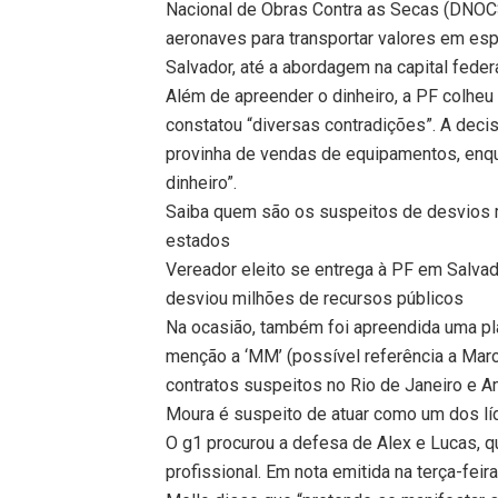
Nacional de Obras Contra as Secas (DNOCS)
aeronaves para transportar valores em es
Salvador, até a abordagem na capital federa
Além de apreender o dinheiro, a PF colhe
constatou “diversas contradições”. A dec
provinha de vendas de equipamentos, enq
dinheiro”.
Saiba quem são os suspeitos de desvios m
estados
Vereador eleito se entrega à PF em Salvad
desviou milhões de recursos públicos
Na ocasião, também foi apreendida uma pla
menção a ‘MM’ (possível referência a Mar
contratos suspeitos no Rio de Janeiro e 
Moura é suspeito de atuar como um dos l
O g1 procurou a defesa de Alex e Lucas, qu
profissional. Em nota emitida na terça-fe