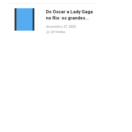
no AP
Do Oscar a Lady Gaga
no Rio: os grandes
marcos da cultura em
dezembro 27, 2025
2025
24
Visitas