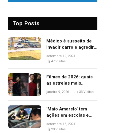
Top Posts
Médico é suspeito de
invadir carro e agredir
delegado aposentado
setembro 19, 2024
durante confusão no
47
Visitas
trânsito
Filmes de 2026: quais
as estreias mais
aguardadas do ano?
janeiro 9, 2026
33
Visitas
Veja principais
lançamentos do cinema
‘Maio Amarelo’ tem
ações em escolas e
ruas para prevenir
setembro 16, 2024
acidentes no trânsito
29
Visitas