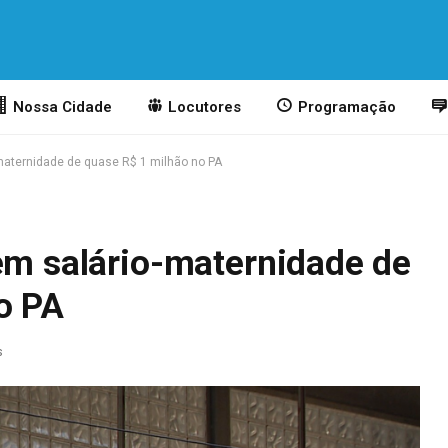
Nossa Cidade
Locutores
Programação
-maternidade de quase R$ 1 milhão no PA
 em salário-maternidade de
o PA
s