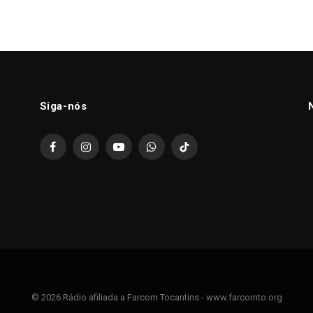
Siga-nós
Facebook
Instagram
YouTube
WhatsApp
TikTok
© 2026 Rádio afiliada a Farcom Tocantins - www.farcomto.org