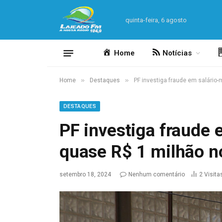
quinta-feira, 6 agosto
Home
Notícias
»
»
Home
Destaques
PF investiga fraude em salário
DESTAQUES
PF investiga fraude
quase R$ 1 milhão n
setembro 18, 2024
Nenhum comentário
2
Visita