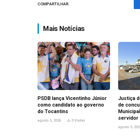
COMPARTILHAR.
Mais Notícias
PSDB lança Vicentinho Júnior
Justiça 
como candidato ao governo
de conc
do Tocantins
Municipa
servidor
agosto 5, 2026
0
Visitas
agosto 5, 202