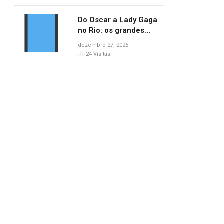
no AP
Do Oscar a Lady Gaga
no Rio: os grandes
marcos da cultura em
dezembro 27, 2025
2025
24
Visitas