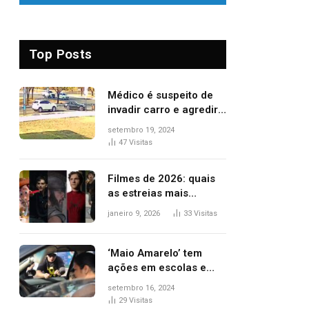
Top Posts
Médico é suspeito de
invadir carro e agredir
delegado aposentado
setembro 19, 2024
durante confusão no
47
Visitas
trânsito
Filmes de 2026: quais
as estreias mais
aguardadas do ano?
janeiro 9, 2026
33
Visitas
Veja principais
lançamentos do cinema
‘Maio Amarelo’ tem
ações em escolas e
ruas para prevenir
setembro 16, 2024
acidentes no trânsito
29
Visitas