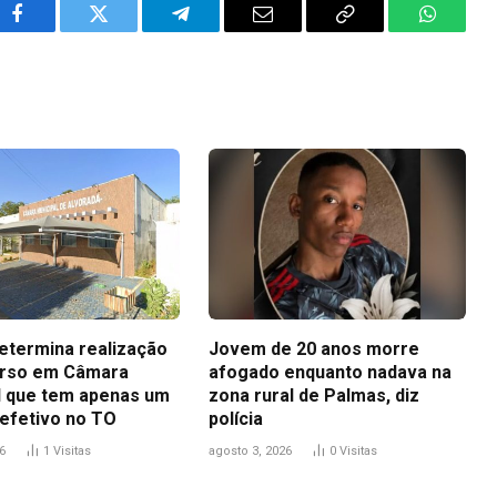
Facebook
Twitter
Telegram
Email
Copy
WhatsA
Link
determina realização
Jovem de 20 anos morre
urso em Câmara
afogado enquanto nadava na
l que tem apenas um
zona rural de Palmas, diz
 efetivo no TO
polícia
6
1
Visitas
agosto 3, 2026
0
Visitas