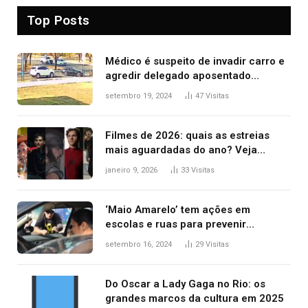
Top Posts
Médico é suspeito de invadir carro e
agredir delegado aposentado
durante confusão no trânsito
setembro 19, 2024
47
Visitas
Filmes de 2026: quais as estreias
mais aguardadas do ano? Veja
principais lançamentos do cinema
janeiro 9, 2026
33
Visitas
‘Maio Amarelo’ tem ações em
escolas e ruas para prevenir
acidentes no trânsito no AP
setembro 16, 2024
29
Visitas
Do Oscar a Lady Gaga no Rio: os
grandes marcos da cultura em 2025