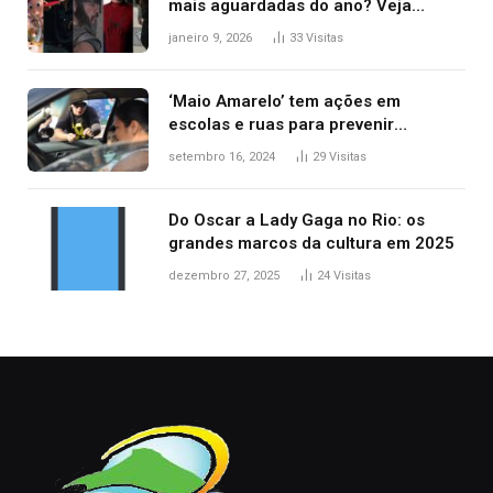
mais aguardadas do ano? Veja
principais lançamentos do cinema
janeiro 9, 2026
33
Visitas
‘Maio Amarelo’ tem ações em
escolas e ruas para prevenir
acidentes no trânsito no AP
setembro 16, 2024
29
Visitas
Do Oscar a Lady Gaga no Rio: os
grandes marcos da cultura em 2025
dezembro 27, 2025
24
Visitas