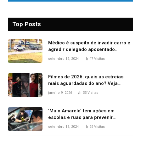
Top Posts
Médico é suspeito de invadir carro e
agredir delegado aposentado
durante confusão no trânsito
setembro 19, 2024
47
Visitas
Filmes de 2026: quais as estreias
mais aguardadas do ano? Veja
principais lançamentos do cinema
janeiro 9, 2026
33
Visitas
‘Maio Amarelo’ tem ações em
escolas e ruas para prevenir
acidentes no trânsito no AP
setembro 16, 2024
29
Visitas