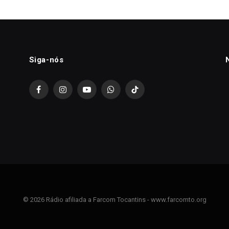
Siga-nós
Facebook
Instagram
YouTube
WhatsApp
TikTok
© 2026 Rádio afiliada a Farcom Tocantins - www.farcomto.org