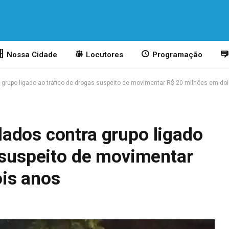
Nossa Cidade
Locutores
Programação
grupo ligado ao tráfico de drogas suspeito de movimentar R$ 20 milhões em do
ados contra grupo ligado
s suspeito de movimentar
is anos