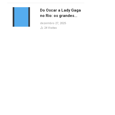
no AP
Do Oscar a Lady Gaga
no Rio: os grandes
marcos da cultura em
dezembro 27, 2025
2025
24
Visitas