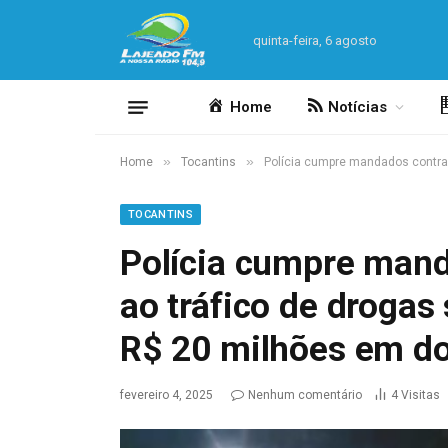
quinta-feira, 6 agosto
Home
Notícias
»
»
Home
Tocantins
Polícia cumpre mandados contra 
TOCANTINS
Polícia cumpre mand
ao tráfico de droga
R$ 20 milhões em do
fevereiro 4, 2025
Nenhum comentário
4
Visitas