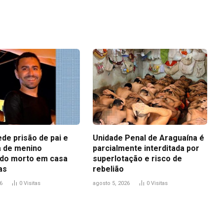
Link
ede prisão de pai e
Unidade Penal de Araguaína é
 de menino
parcialmente interditada por
do morto em casa
superlotação e risco de
as
rebelião
6
0
Visitas
agosto 5, 2026
0
Visitas