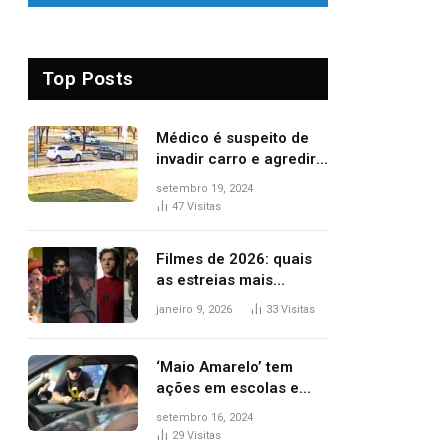
Top Posts
Médico é suspeito de
invadir carro e agredir
delegado aposentado
setembro 19, 2024
durante confusão no
47
Visitas
trânsito
Filmes de 2026: quais
as estreias mais
aguardadas do ano?
janeiro 9, 2026
33
Visitas
Veja principais
lançamentos do cinema
‘Maio Amarelo’ tem
ações em escolas e
ruas para prevenir
setembro 16, 2024
acidentes no trânsito
29
Visitas