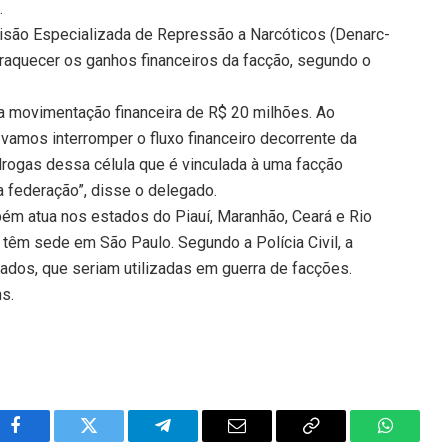
.
isão Especializada de Repressão a Narcóticos (Denarc-
fraquecer os ganhos financeiros da facção, segundo o
ma movimentação financeira de R$ 20 milhões. Ao
, vamos interromper o fluxo financeiro decorrente da
 drogas dessa célula que é vinculada à uma facção
 federação”, disse o delegado.
ém atua nos estados do Piauí, Maranhão, Ceará e Rio
 têm sede em São Paulo. Segundo a Polícia Civil, a
ados, que seriam utilizadas em guerra de facções.
ns.
Facebook
Twitter
Telegram
Email
Copy
WhatsA