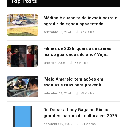
Top Posts
Médico é suspeito de invadir carro e
agredir delegado aposentado
durante confusão no trânsito
setembro 19, 2024
47
Visitas
Filmes de 2026: quais as estreias
mais aguardadas do ano? Veja
principais lançamentos do cinema
janeiro 9, 2026
33
Visitas
‘Maio Amarelo’ tem ações em
escolas e ruas para prevenir
acidentes no trânsito no AP
setembro 16, 2024
29
Visitas
Do Oscar a Lady Gaga no Rio: os
grandes marcos da cultura em 2025
dezembro 27, 2025
24
Visitas