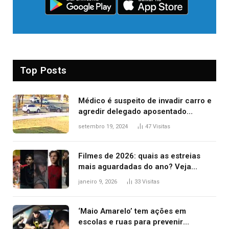
Top Posts
Médico é suspeito de invadir carro e
agredir delegado aposentado
durante confusão no trânsito
setembro 19, 2024
47
Visitas
Filmes de 2026: quais as estreias
mais aguardadas do ano? Veja
principais lançamentos do cinema
janeiro 9, 2026
33
Visitas
‘Maio Amarelo’ tem ações em
escolas e ruas para prevenir