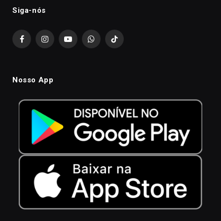
Siga-nós
Facebook
Instagram
YouTube
WhatsApp
TikTok
Nosso App