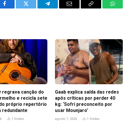
Facebook
Twitter
Telegram
Email
Copy
WhatsA
Link
ey regrava canção do
Gaab explica saída das redes
rmelho e recicla sete
após críticas por perder 40
do próprio repertório
kg: ‘Sofri preconceito por
 redundante
usar Mounjaro’
6
1
Visitas
agosto 7, 2026
1
Visitas