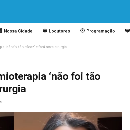
Nossa Cidade
Locutores
Programação
ia ‘não foi tão eficaz’ e fará nova cirurgia
mioterapia ‘não foi tão
irurgia
as