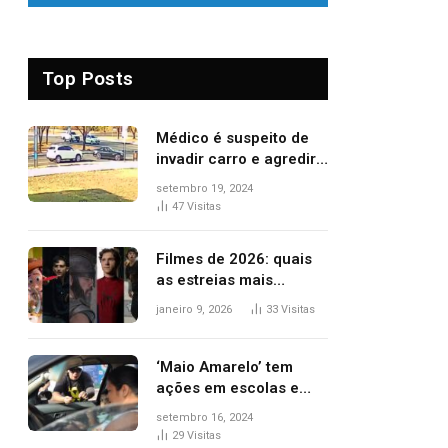
Top Posts
Médico é suspeito de
invadir carro e agredir
delegado aposentado
setembro 19, 2024
durante confusão no
47
Visitas
trânsito
Filmes de 2026: quais
as estreias mais
aguardadas do ano?
janeiro 9, 2026
33
Visitas
Veja principais
lançamentos do cinema
‘Maio Amarelo’ tem
ações em escolas e
ruas para prevenir
setembro 16, 2024
acidentes no trânsito
29
Visitas