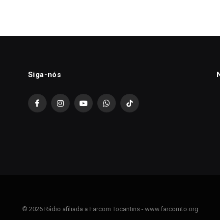
Siga-nós
Facebook
Instagram
YouTube
WhatsApp
TikTok
© 2026 Rádio afiliada a Farcom Tocantins - www.farcomto.org