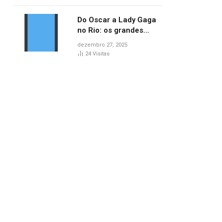
no AP
Do Oscar a Lady Gaga
no Rio: os grandes
marcos da cultura em
dezembro 27, 2025
2025
24
Visitas