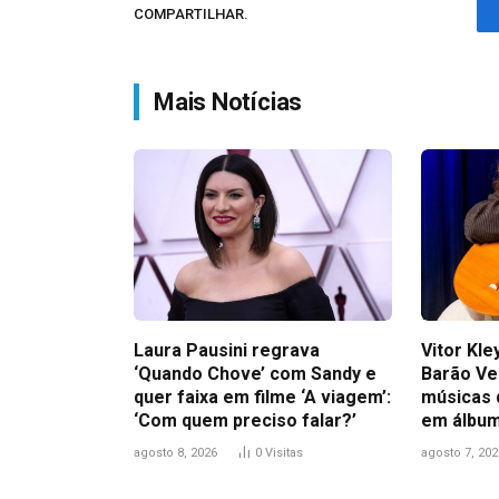
COMPARTILHAR.
Mais Notícias
Laura Pausini regrava
Vitor Kl
‘Quando Chove’ com Sandy e
Barão Ve
quer faixa em filme ‘A viagem’:
músicas 
‘Com quem preciso falar?’
em álbum
agosto 8, 2026
0
Visitas
agosto 7, 202