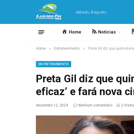
sábado, 8 agosto
Home
Notícias
»
»
Home
Entretenimento
Preta Gil diz que quimioterap
ENTRETENIMENTO
Preta Gil diz que qui
eficaz’ e fará nova c
dezembro 12, 2024
Nenhum comentário
2
Visit