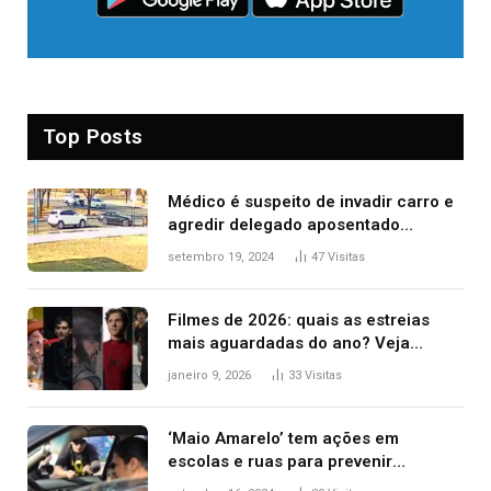
Top Posts
Médico é suspeito de invadir carro e
agredir delegado aposentado
durante confusão no trânsito
setembro 19, 2024
47
Visitas
Filmes de 2026: quais as estreias
mais aguardadas do ano? Veja
principais lançamentos do cinema
janeiro 9, 2026
33
Visitas
‘Maio Amarelo’ tem ações em
escolas e ruas para prevenir
acidentes no trânsito no AP