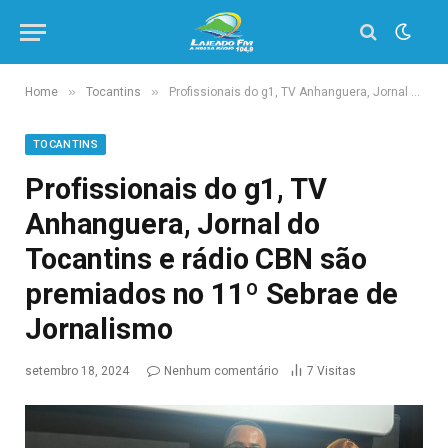
»
»
Home
Tocantins
Profissionais do g1, TV Anhanguera, Jornal do Tocantins e rádio CBN são premiados no 11º Sebrae de Jornalismo
TOCANTINS
Profissionais do g1, TV
Anhanguera, Jornal do
Tocantins e rádio CBN são
premiados no 11º Sebrae de
Jornalismo
setembro 18, 2024
Nenhum comentário
7
Visitas