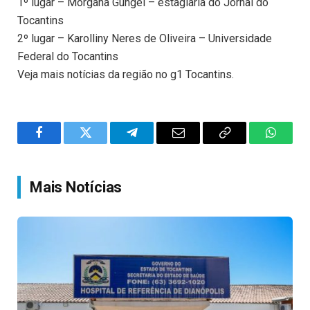
1º lugar – Morgana Gungel – estagiária do Jornal do
Tocantins
2º lugar – Karolliny Neres de Oliveira – Universidade
Federal do Tocantins
Veja mais notícias da região no g1 Tocantins.
Facebook
Twitter
Telegram
Email
Copy
WhatsA
Link
Mais Notícias