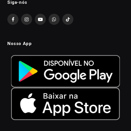
Siga-nós
Facebook
Instagram
YouTube
WhatsApp
TikTok
Nosso App