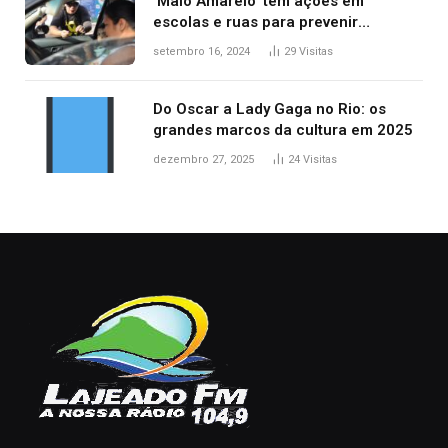
‘Maio Amarelo’ tem ações em
escolas e ruas para prevenir
acidentes no trânsito no AP
setembro 16, 2024
29
Visitas
Do Oscar a Lady Gaga no Rio: os
grandes marcos da cultura em 2025
dezembro 27, 2025
24
Visitas