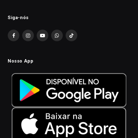
Siga-nós
Facebook
Instagram
YouTube
WhatsApp
TikTok
Nosso App