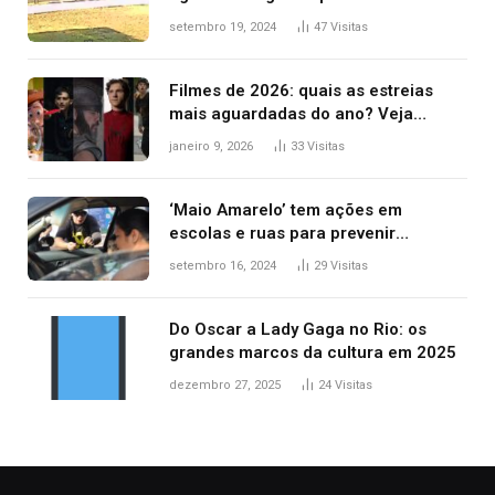
durante confusão no trânsito
setembro 19, 2024
47
Visitas
Filmes de 2026: quais as estreias
mais aguardadas do ano? Veja
principais lançamentos do cinema
janeiro 9, 2026
33
Visitas
‘Maio Amarelo’ tem ações em
escolas e ruas para prevenir
acidentes no trânsito no AP
setembro 16, 2024
29
Visitas
Do Oscar a Lady Gaga no Rio: os
grandes marcos da cultura em 2025
dezembro 27, 2025
24
Visitas