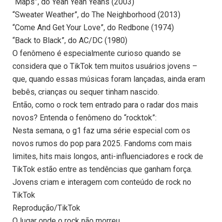
“Maps”, do Yeah Yeah Yeahs (2003)
“Sweater Weather”, do The Neighborhood (2013)
“Come And Get Your Love”, do Redbone (1974)
“Back to Black”, do AC/DC (1980)
O fenômeno é especialmente curioso quando se
considera que o TikTok tem muitos usuários jovens –
que, quando essas músicas foram lançadas, ainda eram
bebês, crianças ou sequer tinham nascido.
Então, como o rock tem entrado para o radar dos mais
novos? Entenda o fenômeno do “rocktok”:
Nesta semana, o g1 faz uma série especial com os
novos rumos do pop para 2025. Fandoms com mais
limites, hits mais longos, anti-influenciadores e rock de
TikTok estão entre as tendências que ganham força.
Jovens criam e interagem com conteúdo de rock no
TikTok
Reprodução/TikTok
O lugar onde o rock não morreu