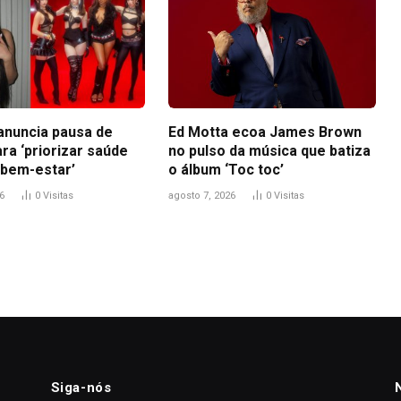
anuncia pausa de
Ed Motta ecoa James Brown
ra ‘priorizar saúde
no pulso da música que batiza
 bem-estar’
o álbum ‘Toc toc’
6
0
Visitas
agosto 7, 2026
0
Visitas
Siga-nós