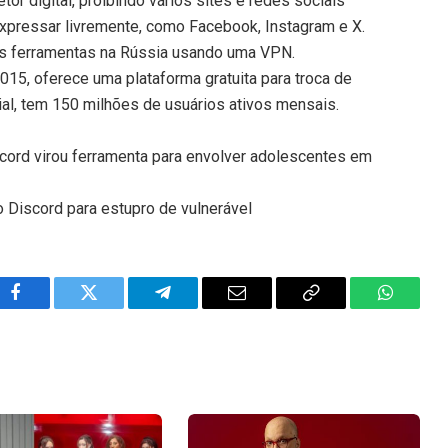
or digital, proibindo vários sites e redes sociais
expressar livremente, como Facebook, Instagram e X.
as ferramentas na Rússia usando uma VPN.
15, oferece uma plataforma gratuita para troca de
cial, tem 150 milhões de usuários ativos mensais.
scord virou ferramenta para envolver adolescentes em
 Discord para estupro de vulnerável
Facebook
Twitter
Telegram
Email
Copy
WhatsA
Link