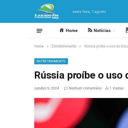
sexta-feira, 7 agosto
Home
Notícias
»
»
Home
Entretenimento
Rússia proíbe o uso do Dis
ENTRETENIMENTO
Rússia proíbe o uso 
outubro 9, 2024
Nenhum comentário
1
Visitas