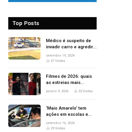
Top Posts
Médico é suspeito de
invadir carro e agredir
delegado aposentado
setembro 19, 2024
durante confusão no
47
Visitas
trânsito
Filmes de 2026: quais
as estreias mais
aguardadas do ano?
janeiro 9, 2026
33
Visitas
Veja principais
lançamentos do cinema
‘Maio Amarelo’ tem
ações em escolas e
ruas para prevenir
setembro 16, 2024
acidentes no trânsito
29
Visitas