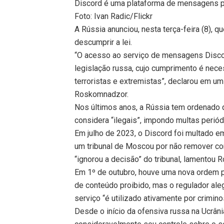
Discord é uma plataforma de mensagens p
Foto: Ivan Radic/Flickr
A Rússia anunciou, nesta terça-feira (8), 
descumprir a lei.
“O acesso ao serviço de mensagens Discord
legislação russa, cujo cumprimento é nece
terroristas e extremistas”, declarou em 
Roskomnadzor.
Nos últimos anos, a Rússia tem ordenado
considera “ilegais”, impondo multas perió
Em julho de 2023, o Discord foi multado em
um tribunal de Moscou por não remover co
“ignorou a decisão” do tribunal, lamentou
Em 1º de outubro, houve uma nova ordem 
de conteúdo proibido, mas o regulador ale
serviço “é utilizado ativamente por crimino
Desde o início da ofensiva russa na Ucrâni