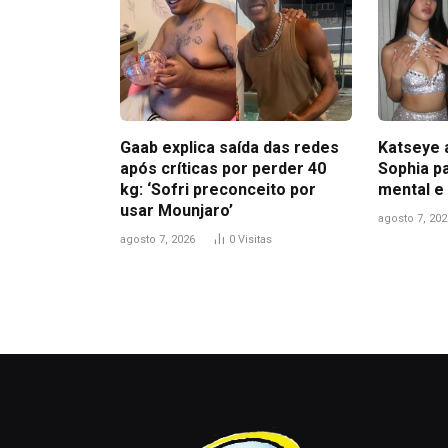
Gaab explica saída das redes
Katseye 
após críticas por perder 40
Sophia pa
kg: ‘Sofri preconceito por
mental e
usar Mounjaro’
agosto 7, 202
agosto 7, 2026
0
Visitas