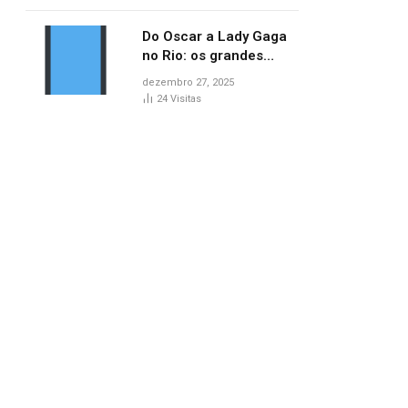
no AP
Do Oscar a Lady Gaga
no Rio: os grandes
marcos da cultura em
dezembro 27, 2025
2025
24
Visitas