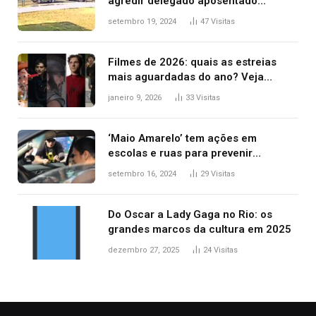
agredir delegado aposentado
durante confusão no trânsito
setembro 19, 2024
47
Visitas
Filmes de 2026: quais as estreias
mais aguardadas do ano? Veja
principais lançamentos do cinema
janeiro 9, 2026
33
Visitas
‘Maio Amarelo’ tem ações em
escolas e ruas para prevenir
acidentes no trânsito no AP
setembro 16, 2024
29
Visitas
Do Oscar a Lady Gaga no Rio: os
grandes marcos da cultura em 2025
dezembro 27, 2025
24
Visitas