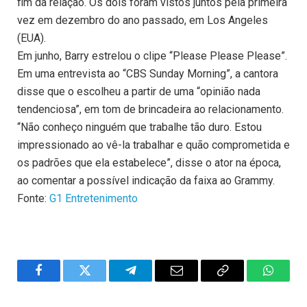
fim da relação. Os dois foram vistos juntos pela primeira
vez em dezembro do ano passado, em Los Angeles
(EUA).
Em junho, Barry estrelou o clipe “Please Please Please”.
Em uma entrevista ao “CBS Sunday Morning”, a cantora
disse que o escolheu a partir de uma “opinião nada
tendenciosa”, em tom de brincadeira ao relacionamento.
“Não conheço ninguém que trabalhe tão duro. Estou
impressionado ao vê-la trabalhar e quão comprometida e
os padrões que ela estabelece”, disse o ator na época,
ao comentar a possível indicação da faixa ao Grammy.
Fonte:
G1 Entretenimento
Facebook
Twitter
Telegram
Email
Copy
WhatsA
Link