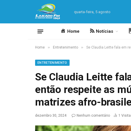
quarta-feira, 5 agosto
Home
Notícias
»
»
Home
Entretenimento
Se Claudia Leitte fala em r
ENTRETENIMENTO
Se Claudia Leitte fal
então respeite as mú
matrizes afro-brasil
dezembro 30, 2024
Nenhum comentário
1
Visit