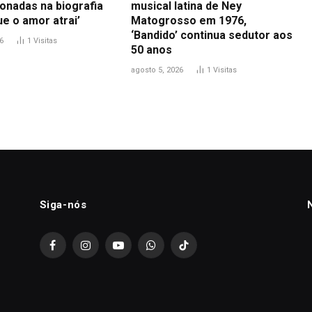
ionadas na biografia
musical latina de Ney
e o amor atrai’
Matogrosso em 1976,
‘Bandido’ continua sedutor aos
6
1
Visitas
50 anos
agosto 5, 2026
1
Visitas
Siga-nós
Facebook
Instagram
YouTube
WhatsApp
TikTok