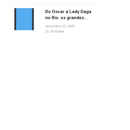
no AP
Do Oscar a Lady Gaga
no Rio: os grandes
marcos da cultura em
dezembro 27, 2025
2025
24
Visitas