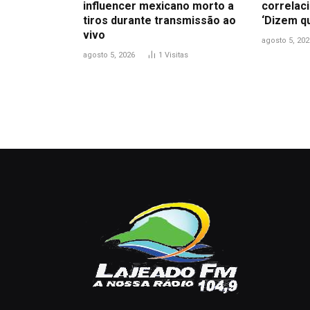
influencer mexicano morto a
correlac
tiros durante transmissão ao
‘Dizem qu
vivo
agosto 5, 202
agosto 5, 2026
1
Visitas