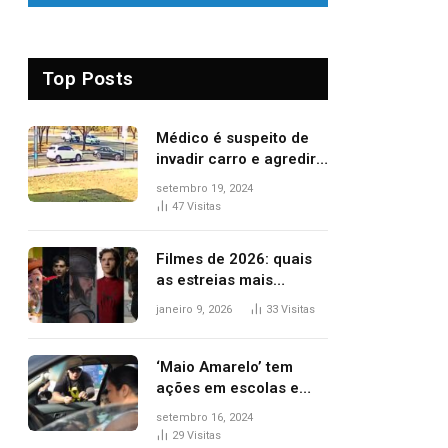
Top Posts
Médico é suspeito de
invadir carro e agredir
delegado aposentado
setembro 19, 2024
durante confusão no
47
Visitas
trânsito
Filmes de 2026: quais
as estreias mais
aguardadas do ano?
janeiro 9, 2026
33
Visitas
Veja principais
lançamentos do cinema
‘Maio Amarelo’ tem
ações em escolas e
ruas para prevenir
setembro 16, 2024
acidentes no trânsito
29
Visitas