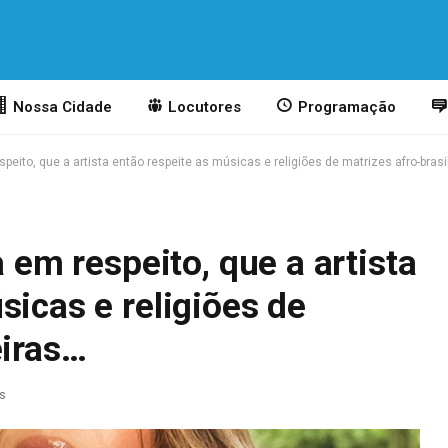
Nossa Cidade
Locutores
Programação
espeito, que a artista então respeite as músicas e religiões de matrizes afro-bras
a em respeito, que a artista
sicas e religiões de
eiras…
as