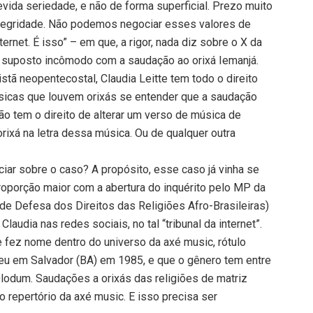
vida seriedade, e não de forma superficial. Prezo muito
integridade. Não podemos negociar esses valores de
ternet. É isso” – em que, a rigor, nada diz sobre o X da
or suposto incômodo com a saudação ao orixá Iemanjá.
istã neopentecostal, Claudia Leitte tem todo o direito
úsicas que louvem orixás se entender que a saudação
ão tem o direito de alterar um verso de música de
orixá na letra dessa música. Ou de qualquer outra
ciar sobre o caso? A propósito, esse caso já vinha se
roporção maior com a abertura do inquérito pelo MP da
 de Defesa dos Direitos das Religiões Afro-Brasileiras)
Claudia nas redes sociais, no tal “tribunal da internet”.
e fez nome dentro do universo da axé music, rótulo
eu em Salvador (BA) em 1985, e que o gênero tem entre
Olodum. Saudações a orixás das religiões de matriz
no repertório da axé music. E isso precisa ser