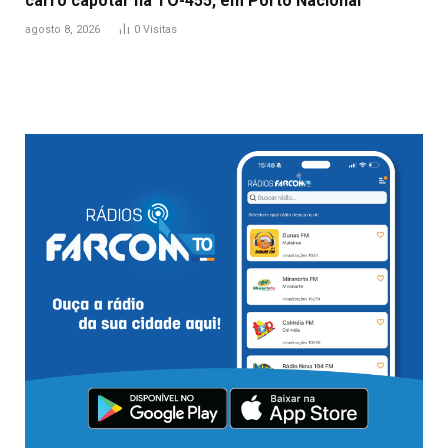
carro capotar na TO-455, em Porto Nacional
agosto 8, 2026
0
Visitas