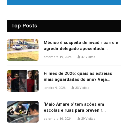
Top Posts
Médico é suspeito de invadir carro e
agredir delegado aposentado
durante confusão no trânsito
setembro 19, 2024
47
Visitas
Filmes de 2026: quais as estreias
mais aguardadas do ano? Veja
principais lançamentos do cinema
janeiro 9, 2026
33
Visitas
‘Maio Amarelo’ tem ações em
escolas e ruas para prevenir
acidentes no trânsito no AP
setembro 16, 2024
29
Visitas