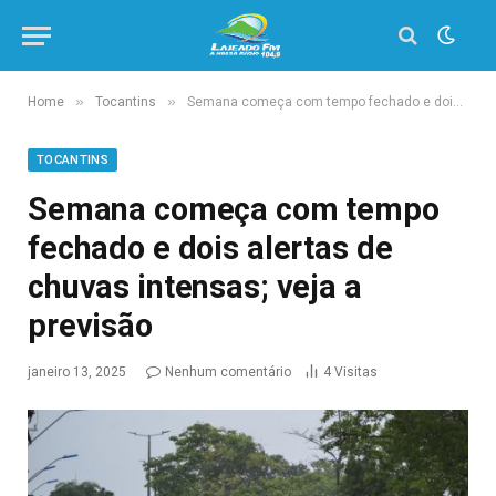
»
»
Home
Tocantins
Semana começa com tempo fechado e dois alertas de chuvas intensas; veja a previsão
TOCANTINS
Semana começa com tempo
fechado e dois alertas de
chuvas intensas; veja a
previsão
janeiro 13, 2025
Nenhum comentário
4
Visitas