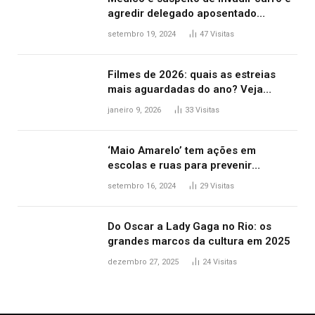
agredir delegado aposentado
durante confusão no trânsito
setembro 19, 2024
47
Visitas
Filmes de 2026: quais as estreias
mais aguardadas do ano? Veja
principais lançamentos do cinema
janeiro 9, 2026
33
Visitas
‘Maio Amarelo’ tem ações em
escolas e ruas para prevenir
acidentes no trânsito no AP
setembro 16, 2024
29
Visitas
Do Oscar a Lady Gaga no Rio: os
grandes marcos da cultura em 2025
dezembro 27, 2025
24
Visitas