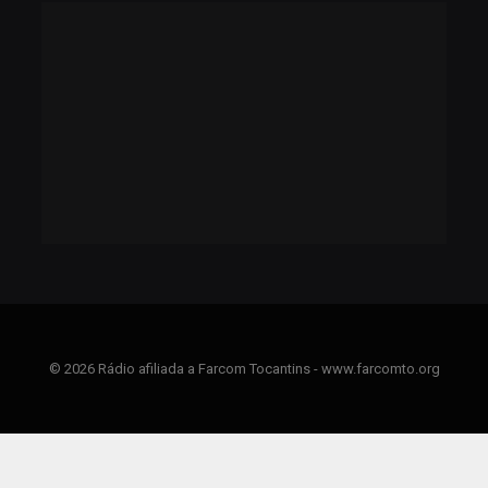
© 2026 Rádio afiliada a Farcom Tocantins - www.farcomto.org