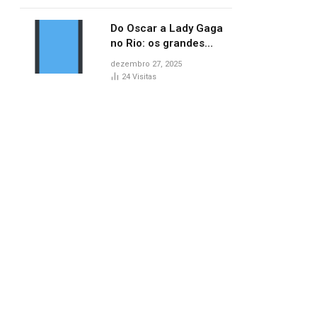
no AP
Do Oscar a Lady Gaga
no Rio: os grandes
marcos da cultura em
dezembro 27, 2025
2025
24
Visitas