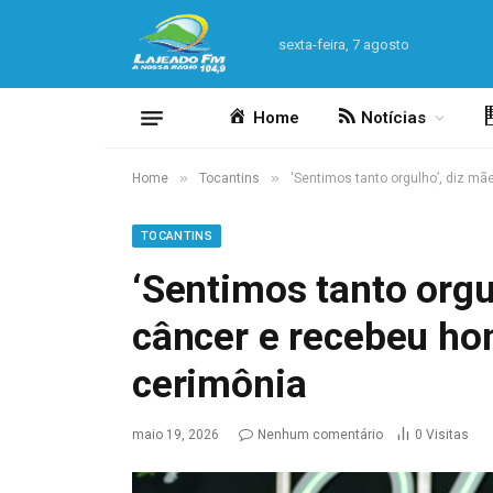
sexta-feira, 7 agosto
Home
Notícias
»
»
Home
Tocantins
‘Sentimos tanto orgulho’, diz m
TOCANTINS
‘Sentimos tanto orgu
câncer e recebeu h
cerimônia
maio 19, 2026
Nenhum comentário
0
Visitas