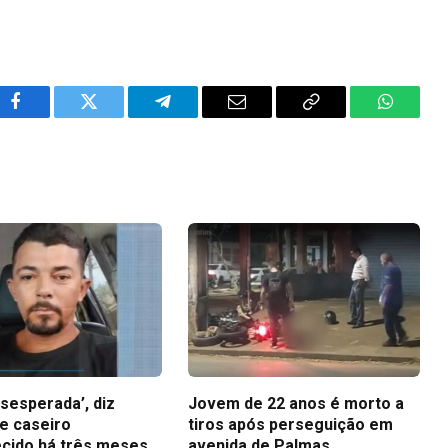
Facebook
Twitter
Telegram
Email
Copy
WhatsA
Link
sesperada’, diz
Jovem de 22 anos é morto a
e caseiro
tiros após perseguição em
cido há três meses
avenida de Palmas