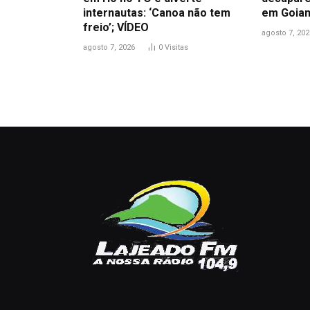
internautas: ‘Canoa não tem
em Goian
freio’; VÍDEO
agosto 7, 202
agosto 7, 2026
0
Visitas