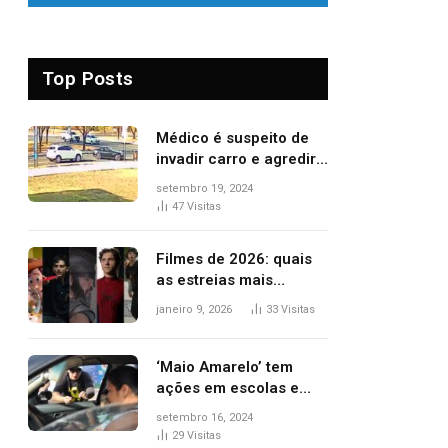
Top Posts
Médico é suspeito de
invadir carro e agredir
delegado aposentado
setembro 19, 2024
durante confusão no
47
Visitas
trânsito
Filmes de 2026: quais
as estreias mais
aguardadas do ano?
janeiro 9, 2026
33
Visitas
Veja principais
lançamentos do cinema
‘Maio Amarelo’ tem
ações em escolas e
ruas para prevenir
setembro 16, 2024
acidentes no trânsito
29
Visitas