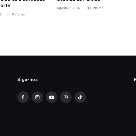
orte
agosto 7, 2026
0
Visitas
6
0
Visitas
Siga-nós
Facebook
Instagram
YouTube
WhatsApp
TikTok