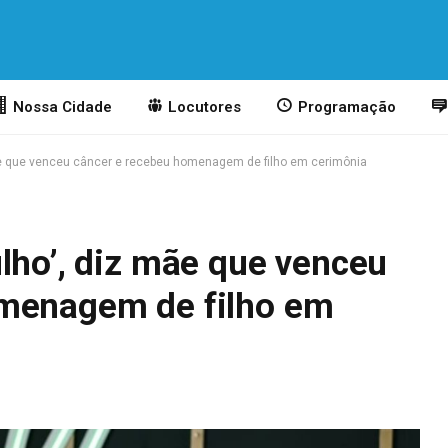
Nossa Cidade
Locutores
Programação
ãe que venceu câncer e recebeu homenagem de filho em cerimônia
lho’, diz mãe que venceu
omenagem de filho em