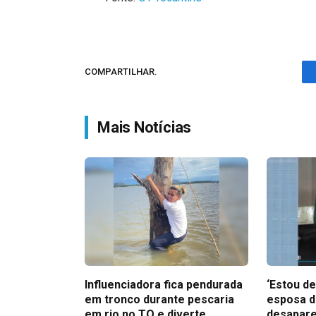
COMPARTILHAR.
Mais Notícias
Influenciadora fica pendurada
‘Estou de
em tronco durante pescaria
esposa d
em rio no TO e diverte
desapare