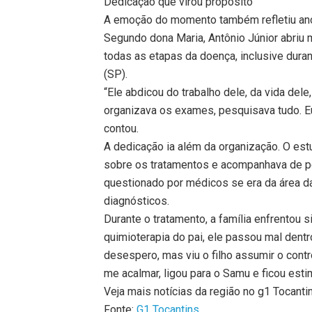
Dedicação que virou propósito
A emoção do momento também refletiu anos
Segundo dona Maria, Antônio Júnior abriu 
todas as etapas da doença, inclusive dura
(SP).
“Ele abdicou do trabalho dele, da vida del
organizava os exames, pesquisava tudo. Eu
contou.
A dedicação ia além da organização. O est
sobre os tratamentos e acompanhava de pe
questionado por médicos se era da área d
diagnósticos.
Durante o tratamento, a família enfrentou
quimioterapia do pai, ele passou mal dent
desespero, mas viu o filho assumir o contr
me acalmar, ligou para o Samu e ficou estim
Veja mais notícias da região no g1 Tocanti
Fonte:
G1 Tocantins