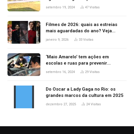
durante confusão no trânsito
setembro 19, 2024
47
Visitas
Filmes de 2026: quais as estreias
mais aguardadas do ano? Veja
principais lançamentos do cinema
janeiro 9, 2026
33
Visitas
‘Maio Amarelo’ tem ações em
escolas e ruas para prevenir
acidentes no trânsito no AP
setembro 16, 2024
29
Visitas
Do Oscar a Lady Gaga no Rio: os
grandes marcos da cultura em 2025
dezembro 27, 2025
24
Visitas