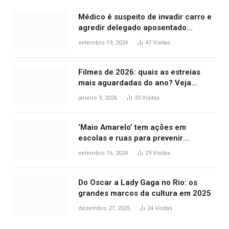
Médico é suspeito de invadir carro e
agredir delegado aposentado
durante confusão no trânsito
setembro 19, 2024
47
Visitas
Filmes de 2026: quais as estreias
mais aguardadas do ano? Veja
principais lançamentos do cinema
janeiro 9, 2026
33
Visitas
‘Maio Amarelo’ tem ações em
escolas e ruas para prevenir
acidentes no trânsito no AP
setembro 16, 2024
29
Visitas
Do Oscar a Lady Gaga no Rio: os
grandes marcos da cultura em 2025
dezembro 27, 2025
24
Visitas