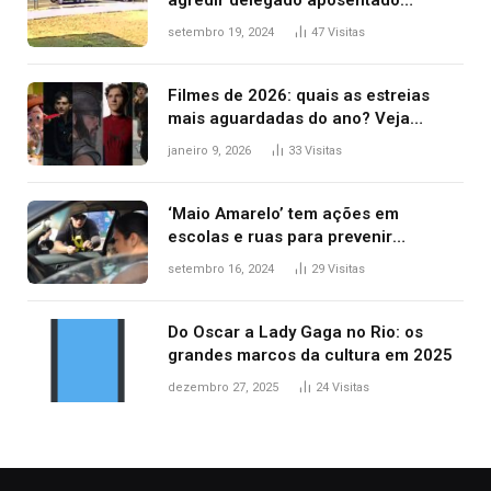
agredir delegado aposentado
durante confusão no trânsito
setembro 19, 2024
47
Visitas
Filmes de 2026: quais as estreias
mais aguardadas do ano? Veja
principais lançamentos do cinema
janeiro 9, 2026
33
Visitas
‘Maio Amarelo’ tem ações em
escolas e ruas para prevenir
acidentes no trânsito no AP
setembro 16, 2024
29
Visitas
Do Oscar a Lady Gaga no Rio: os
grandes marcos da cultura em 2025
dezembro 27, 2025
24
Visitas