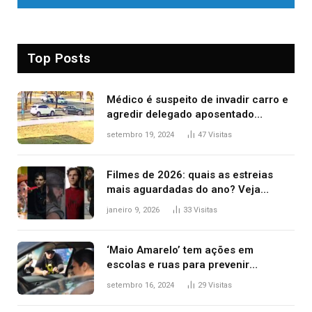
Top Posts
Médico é suspeito de invadir carro e
agredir delegado aposentado
durante confusão no trânsito
setembro 19, 2024
47
Visitas
Filmes de 2026: quais as estreias
mais aguardadas do ano? Veja
principais lançamentos do cinema
janeiro 9, 2026
33
Visitas
‘Maio Amarelo’ tem ações em
escolas e ruas para prevenir
acidentes no trânsito no AP
setembro 16, 2024
29
Visitas