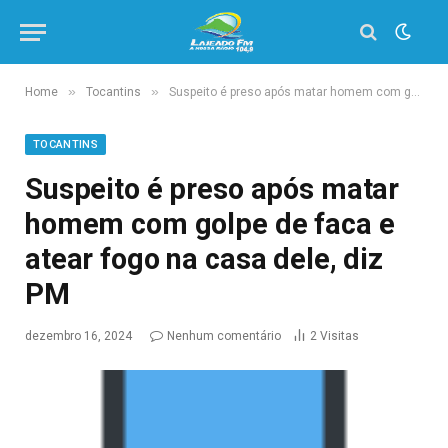
»
»
Home
Tocantins
Suspeito é preso após matar homem com golpe de faca e atear fogo na casa dele, diz PM
TOCANTINS
Suspeito é preso após matar
homem com golpe de faca e
atear fogo na casa dele, diz
PM
dezembro 16, 2024
Nenhum comentário
2
Visitas