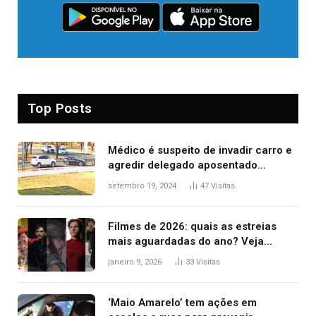
Top Posts
Médico é suspeito de invadir carro e
agredir delegado aposentado
durante confusão no trânsito
setembro 19, 2024
47
Visitas
Filmes de 2026: quais as estreias
mais aguardadas do ano? Veja
principais lançamentos do cinema
janeiro 9, 2026
33
Visitas
‘Maio Amarelo’ tem ações em