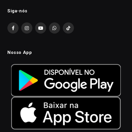
Siga-nós
Facebook
Instagram
YouTube
WhatsApp
TikTok
Nosso App