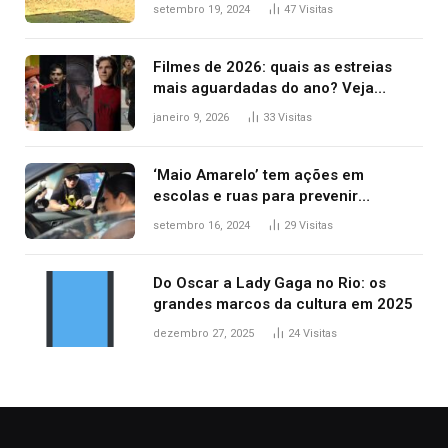
durante confusão no trânsito
setembro 19, 2024
47
Visitas
Filmes de 2026: quais as estreias
mais aguardadas do ano? Veja
principais lançamentos do cinema
janeiro 9, 2026
33
Visitas
‘Maio Amarelo’ tem ações em
escolas e ruas para prevenir
acidentes no trânsito no AP
setembro 16, 2024
29
Visitas
Do Oscar a Lady Gaga no Rio: os
grandes marcos da cultura em 2025
dezembro 27, 2025
24
Visitas