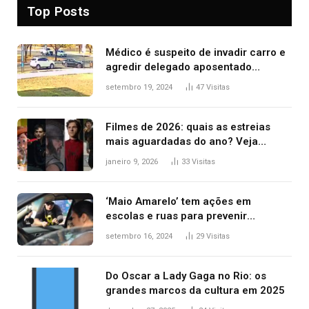
Top Posts
Médico é suspeito de invadir carro e
agredir delegado aposentado
durante confusão no trânsito
setembro 19, 2024
47
Visitas
Filmes de 2026: quais as estreias
mais aguardadas do ano? Veja
principais lançamentos do cinema
janeiro 9, 2026
33
Visitas
‘Maio Amarelo’ tem ações em
escolas e ruas para prevenir
acidentes no trânsito no AP
setembro 16, 2024
29
Visitas
Do Oscar a Lady Gaga no Rio: os
grandes marcos da cultura em 2025