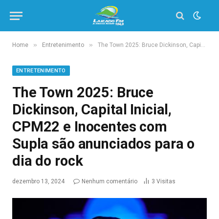
»
»
Home
Entretenimento
The Town 2025: Bruce Dickinson, Capital Inicial, CPM22 e Inocentes com Supla são anunciados para o dia do rock
ENTRETENIMENTO
The Town 2025: Bruce
Dickinson, Capital Inicial,
CPM22 e Inocentes com
Supla são anunciados para o
dia do rock
dezembro 13, 2024
Nenhum comentário
3
Visitas