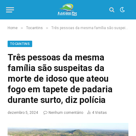
»
»
Home
Tocantins
Três pessoas da mesma família são suspeitas da morte de idoso que ateou fogo em tapete de padaria durante surto, diz polícia
TOCANTINS
Três pessoas da mesma
família são suspeitas da
morte de idoso que ateou
fogo em tapete de padaria
durante surto, diz polícia
dezembro 5, 2024
Nenhum comentário
4
Visitas