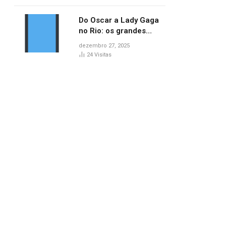
no AP
Do Oscar a Lady Gaga
no Rio: os grandes
marcos da cultura em
dezembro 27, 2025
2025
24
Visitas