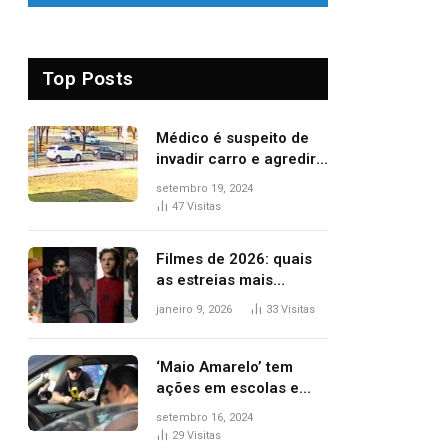
Top Posts
Médico é suspeito de
invadir carro e agredir
delegado aposentado
setembro 19, 2024
durante confusão no
47
Visitas
trânsito
Filmes de 2026: quais
as estreias mais
aguardadas do ano?
janeiro 9, 2026
33
Visitas
Veja principais
lançamentos do cinema
‘Maio Amarelo’ tem
ações em escolas e
ruas para prevenir
setembro 16, 2024
acidentes no trânsito
29
Visitas