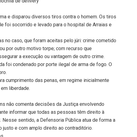
chila de delivery
tima e disparou diversos tiros contra o homem. Os tiros
le foi socorrido e levado para o hospital de Arraias e
s no caso, que foram aceitas pelo júri: crime cometido
u por outro motivo torpe; com recurso que
 assegurar a execução ou vantagem de outro crime.
inda foi condenado por porte ilegal de arma de fogo. O
bro.
para cumprimento das penas, em regime inicialmente
 em liberdade.
ins não comenta decisões da Justiça envolvendo
nte informar que todas as pessoas têm direito à
. Nesse sentido, a Defensoria Pública atua de forma a
 justo e com amplo direito ao contraditório.
ns.