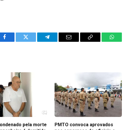
Facebook
Twitter
Telegram
Email
Copy
WhatsA
Link
ondenado pela morte
PMTO convoca aprovados