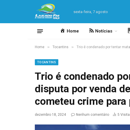
sexta-feira, 7 agosto
Home
Notícias
»
»
Home
Tocantins
Trio é condenado por tentar mata
TOCANTINS
Trio é condenado por
disputa por venda d
cometeu crime para 
dezembro 18, 2024
Nenhum comentário
5
Visit