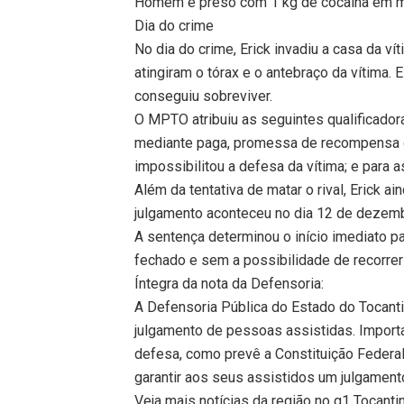
Homem é preso com 1 kg de cocaína em mo
Dia do crime
No dia do crime, Erick invadiu a casa da ví
atingiram o tórax e o antebraço da vítima. E
conseguiu sobreviver.
O MPTO atribuiu as seguintes qualificadora
mediante paga, promessa de recompensa o
impossibilitou a defesa da vítima; e para
Além da tentativa de matar o rival, Erick a
julgamento aconteceu no dia 12 de dezem
A sentença determinou o início imediato 
fechado e sem a possibilidade de recorrer
Íntegra da nota da Defensoria:
A Defensoria Pública do Estado do Tocant
julgamento de pessoas assistidas. Importa
defesa, como prevê a Constituição Federal
garantir aos seus assistidos um julgamento
Veja mais notícias da região no g1 Tocanti