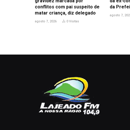
gravidez marcada por
da ex-co
conflitos com pai suspeito de
da Prefe
matar criança, diz delegado
agosto 7, 202
agosto 7, 2026
0
Visitas