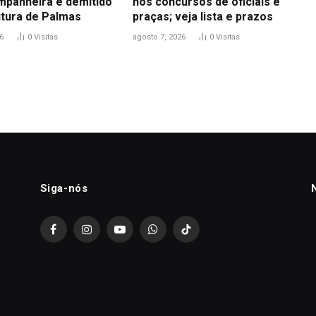
mpanheira é demitido
nos concursos de oficiais e
itura de Palmas
praças; veja lista e prazos
6
0
Visitas
agosto 7, 2026
0
Visitas
Siga-nós
Facebook
Instagram
YouTube
WhatsApp
TikTok