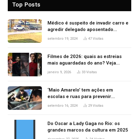
Top Posts
Médico é suspeito de invadir carro e
agredir delegado aposentado
durante confusão no trânsito
setembro 19, 2024
47
Visitas
Filmes de 2026: quais as estreias
mais aguardadas do ano? Veja
principais lançamentos do cinema
janeiro 9, 2026
33
Visitas
‘Maio Amarelo’ tem ações em
escolas e ruas para prevenir
acidentes no trânsito no AP
setembro 16, 2024
29
Visitas
Do Oscar a Lady Gaga no Rio: os
grandes marcos da cultura em 2025