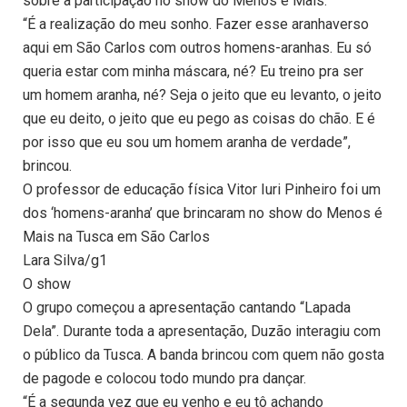
sobre a participação no show do Menos é Mais.
“É a realização do meu sonho. Fazer esse aranhaverso
aqui em São Carlos com outros homens-aranhas. Eu só
queria estar com minha máscara, né? Eu treino pra ser
um homem aranha, né? Seja o jeito que eu levanto, o jeito
que eu deito, o jeito que eu pego as coisas do chão. E é
por isso que eu sou um homem aranha de verdade”,
brincou.
O professor de educação física Vitor Iuri Pinheiro foi um
dos ‘homens-aranha’ que brincaram no show do Menos é
Mais na Tusca em São Carlos
Lara Silva/g1
O show
O grupo começou a apresentação cantando “Lapada
Dela”. Durante toda a apresentação, Duzão interagiu com
o público da Tusca. A banda brincou com quem não gosta
de pagode e colocou todo mundo pra dançar.
“É a segunda vez que eu venho e eu tô achando