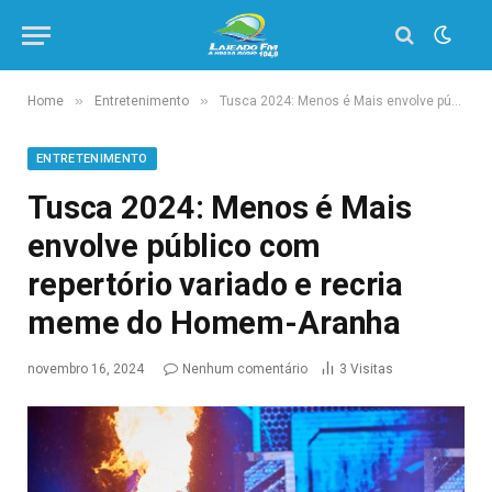
»
»
Home
Entretenimento
Tusca 2024: Menos é Mais envolve público com repertório variado e recria meme do Homem-Aranha
ENTRETENIMENTO
Tusca 2024: Menos é Mais
envolve público com
repertório variado e recria
meme do Homem-Aranha
novembro 16, 2024
Nenhum comentário
3
Visitas