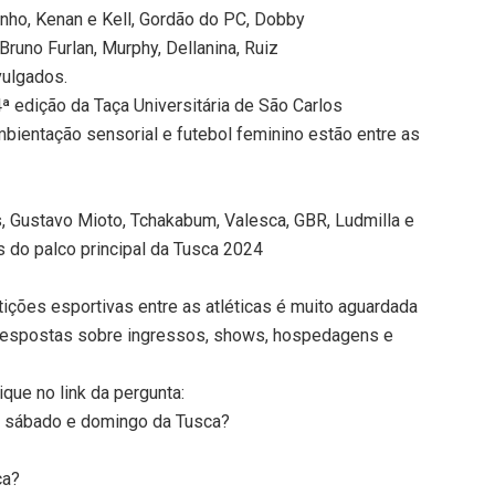
ivinho, Kenan e Kell, Gordão do PC, Dobby
 Bruno Furlan, Murphy, Dellanina, Ruiz
vulgados.
ª edição da Taça Universitária de São Carlos
bientação sensorial e futebol feminino estão entre as
s, Gustavo Mioto, Tchakabum, Valesca, GBR, Ludmilla e
 do palco principal da Tusca 2024
ções esportivas entre as atléticas é muito aguardada
 respostas sobre ingressos, shows, hospedagens e
ique no link da pergunta:
a, sábado e domingo da Tusca?
ca?