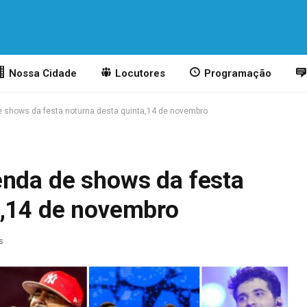
Nossa Cidade
Locutores
Programação
e shows da festa noturna desta quinta,14 de novembro
enda de shows da festa
a,14 de novembro
s