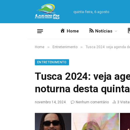
quinta-feira, 6 agosto
Home
Notícias
»
»
Home
Entretenimento
Tusca 2024: veja agenda d
ENTRETENIMENTO
Tusca 2024: veja ag
noturna desta quint
novembro 14, 2024
Nenhum comentário
3
Visita