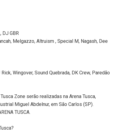
G, DJ GBR
lancah, Melgazzo, Altruism , Special M, Nagash, Dee
 Rick, Wingover, Sound Quebrada, DK Crew, Paredão
a Tusca Zone serão realizadas na Arena Tusca,
dustrial Miguel Abdelnur, em São Carlos (SP).
 ARENA TUSCA.
 Tusca?