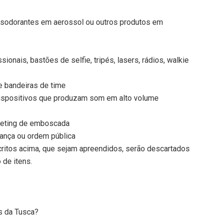
esodorantes em aerossol ou outros produtos em
onais, bastões de selfie, tripés, lasers, rádios, walkie
e bandeiras de time
dispositivos que produzam som em alto volume
rketing de emboscada
rança ou ordem pública
critos acima, que sejam apreendidos, serão descartados
de itens.
s da Tusca?