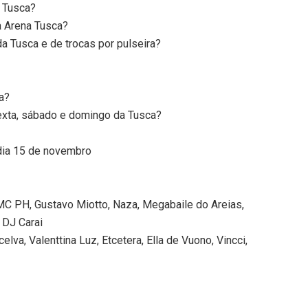
 Tusca?
a Arena Tusca?
a Tusca e de trocas por pulseira?
a?
sexta, sábado e domingo da Tusca?
dia 15 de novembro
MC PH, Gustavo Miotto, Naza, Megabaile do Areias,
 DJ Carai
lva, Valenttina Luz, Etcetera, Ella de Vuono, Vincci,