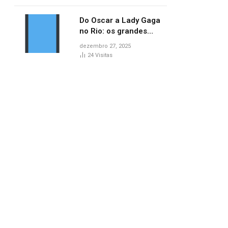
no AP
Do Oscar a Lady Gaga
no Rio: os grandes
marcos da cultura em
dezembro 27, 2025
2025
24
Visitas