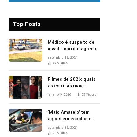
Top Posts
Médico é suspeito de
invadir carro e agredir
delegado aposentado
setembro 19, 2024
durante confusão no
47
Visitas
trânsito
Filmes de 2026: quais
as estreias mais
aguardadas do ano?
janeiro 9, 2026
33
Visitas
Veja principais
lançamentos do cinema
‘Maio Amarelo’ tem
ações em escolas e
ruas para prevenir
setembro 16, 2024
acidentes no trânsito
29
Visitas