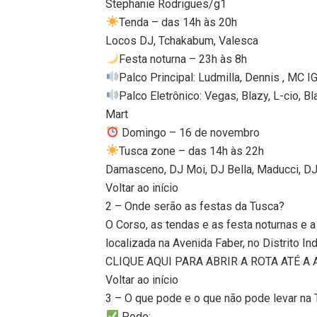
Stephanie Rodrigues/g1
Tenda – das 14h às 20h
Locos DJ, Tchakabum, Valesca
Festa noturna – 23h às 8h
Palco Principal: Ludmilla, Dennis , MC I
Palco Eletrônico: Vegas, Blazy, L-cio, B
Mart
Domingo – 16 de novembro
Tusca zone – das 14h às 22h
Damasceno, DJ Moi, DJ Bella, Maducci, DJ
Voltar ao início
2 – Onde serão as festas da Tusca?
O Corso, as tendas e as festa noturnas e 
localizada na Avenida Faber, no Distrito In
CLIQUE AQUI PARA ABRIR A ROTA ATÉ A
Voltar ao início
3 – O que pode e o que não pode levar na
Pode: