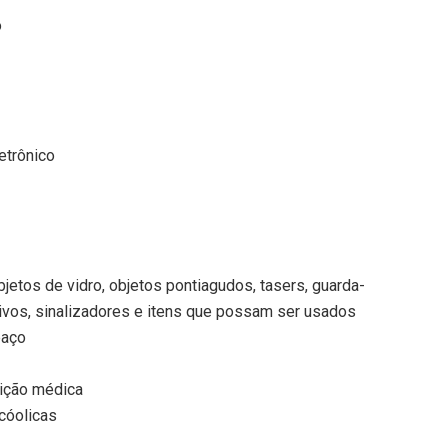
o
etrônico
bjetos de vidro, objetos pontiagudos, tasers, guarda-
osivos, sinalizadores e itens que possam ser usados
paço
ição médica
lcóolicas