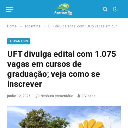
»
»
Home
Tocantins
UFT divulga edital com 1.075 vagas em cursos de graduação; veja como se inscrever
TOCANTINS
UFT divulga edital com 1.075
vagas em cursos de
graduação; veja como se
inscrever
junho 12, 2026
Nenhum comentário
0
Visitas