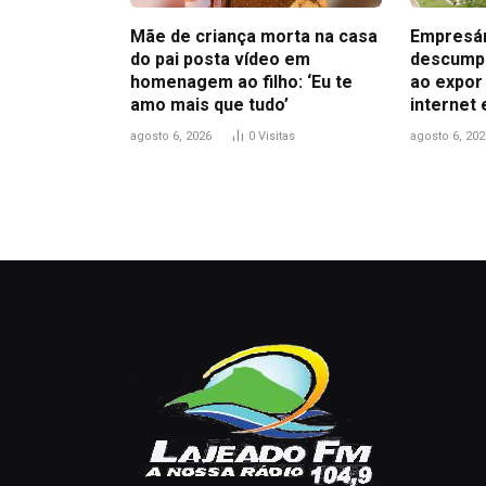
Mãe de criança morta na casa
Empresár
do pai posta vídeo em
descumpr
homenagem ao filho: ‘Eu te
ao expor
amo mais que tudo’
internet 
agosto 6, 2026
0
Visitas
agosto 6, 202