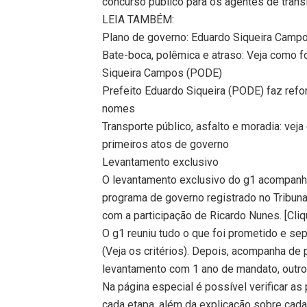
concurso público para os agentes de trânsi
LEIA TAMBÉM:
Plano de governo: Eduardo Siqueira Cam
Bate-boca, polêmica e atraso: Veja como f
Siqueira Campos (PODE)
Prefeito Eduardo Siqueira (PODE) faz refor
nomes
Transporte público, asfalto e moradia: vej
primeiros atos de governo
Levantamento exclusivo
O levantamento exclusivo do g1 acompanha
programa de governo registrado no Tribuna
com a participação de Ricardo Nunes. [Cliq
O g1 reuniu tudo o que foi prometido e se
(Veja os critérios). Depois, acompanha d
levantamento com 1 ano de mandato, outro
Na página especial é possível verificar a
cada etapa, além da explicação sobre cad