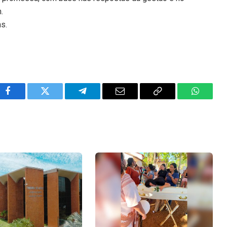
.
ns.
Facebook
Twitter
Telegram
Email
Copy
WhatsA
Link