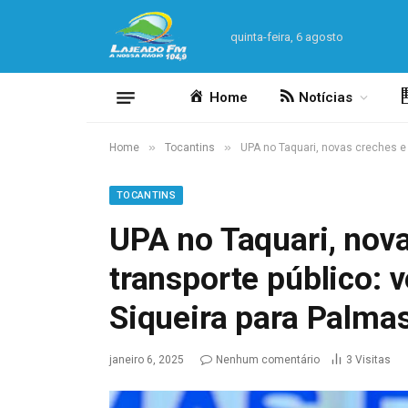
quinta-feira, 6 agosto
Home
Notícias
»
»
Home
Tocantins
UPA no Taquari, novas creches e
TOCANTINS
UPA no Taquari, nov
transporte público:
Siqueira para Palma
janeiro 6, 2025
Nenhum comentário
3
Visitas