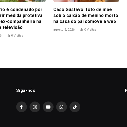
io é condenado por
Caso Gustavo: foto de mãe
ir medida protetiva
sob o caixão de menino morto
 ex-companheira na
na casa do pai comove a web
e televisão
agosto 6, 2026
0
Visitas
6
0
Visitas
Siga-nós
Facebook
Instagram
YouTube
WhatsApp
TikTok