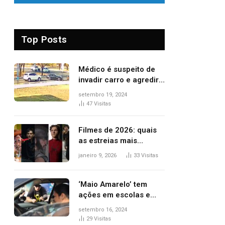
Top Posts
Médico é suspeito de
invadir carro e agredir
delegado aposentado
setembro 19, 2024
durante confusão no
47
Visitas
trânsito
Filmes de 2026: quais
as estreias mais
aguardadas do ano?
janeiro 9, 2026
33
Visitas
Veja principais
lançamentos do cinema
‘Maio Amarelo’ tem
ações em escolas e
ruas para prevenir
setembro 16, 2024
acidentes no trânsito
29
Visitas