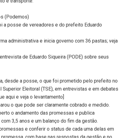
to e transporte.
pos (Podemos)
oi a posse de vereadores e do prefeito Eduardo
ma administrativa e inicia governo com 36 pastas; veja
a entrevista de Eduardo Siqueira (PODE) sobre seus
, desde a posse, o que foi prometido pelo prefeito no
l Superior Eleitoral (TSE), em entrevistas e em debates
ue aqui e veja o levantamento]
parou o que pode ser claramente cobrado e medido.
e perto o andamento das promessas e publica
 com 3,5 anos e um balanço do fim da gestão.
s promessas e conferir o status de cada uma delas em
a promessa, com base nas respostas da gestão e no