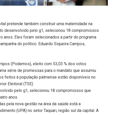
apital pretende também construir uma maternidade na
jeto desenvolvido pelo g1, selecionou 18 compromissos
o anos. Eles foram selecionados a partir do programa
campanha do político. Eduardo Siqueira Campos,
Campos (Podemos), eleito com 53,03 % dos votos
 uma série de promessas para o mandato que assumiu
s feitos à população palmense estão disponíveis no
ior Eleitoral (TSE).
nvolvido pelo g1, selecionou 18 compromissos que
atro anos.
as pela nova gestão na área da saúde está a
imento (UPA) no setor Taquari, região sul da capital. A