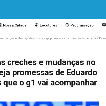
Nossa Cidade
Locutores
Programação
 mudanças no transporte público: veja promessas de Eduardo Siqueira para Pal
as creches e mudanças no
 veja promessas de Eduardo
s que o g1 vai acompanhar