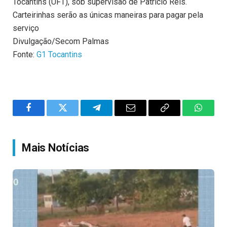
Tocantins (UFT), sob supervisão de Patrício Reis.
Carteirinhas serão as únicas maneiras para pagar pela
serviço
Divulgação/Secom Palmas
Fonte:
G1 Tocantins
Facebook
Twitter
Telegram
Email
Copy
WhatsA
Link
Mais Notícias