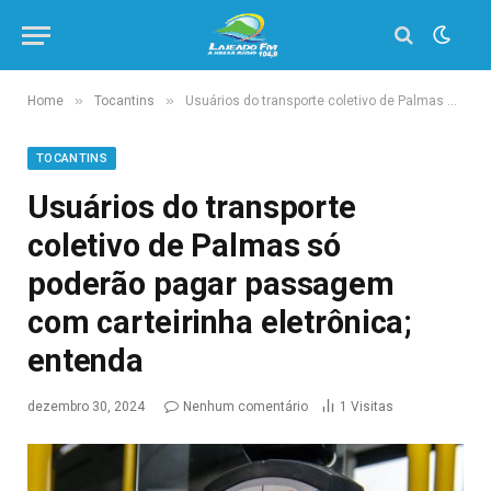
»
»
Home
Tocantins
Usuários do transporte coletivo de Palmas só poderão pagar passagem com carteirinha eletrônica; entenda
TOCANTINS
Usuários do transporte
coletivo de Palmas só
poderão pagar passagem
com carteirinha eletrônica;
entenda
dezembro 30, 2024
Nenhum comentário
1
Visitas