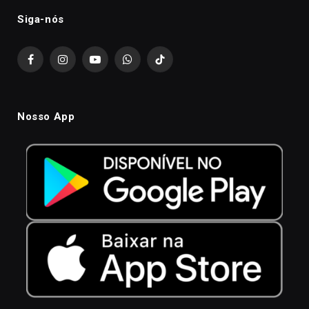
Siga-nós
Facebook
Instagram
YouTube
WhatsApp
TikTok
Nosso App