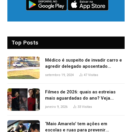
Top Posts
Médico é suspeito de invadir carro e
agredir delegado aposentado
durante confusão no trânsito
setembro 19, 2024
47
Visitas
Filmes de 2026: quais as estreias
mais aguardadas do ano? Veja
principais lançamentos do cinema
janeiro 9, 2026
33
Visitas
‘Maio Amarelo’ tem ações em
escolas e ruas para prevenir