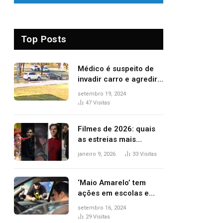
Top Posts
Médico é suspeito de
invadir carro e agredir
delegado aposentado
setembro 19, 2024
durante confusão no
47
Visitas
trânsito
Filmes de 2026: quais
as estreias mais
aguardadas do ano?
janeiro 9, 2026
33
Visitas
Veja principais
lançamentos do cinema
‘Maio Amarelo’ tem
ações em escolas e
ruas para prevenir
setembro 16, 2024
acidentes no trânsito
29
Visitas