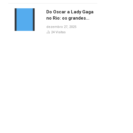
no AP
Do Oscar a Lady Gaga
no Rio: os grandes
marcos da cultura em
dezembro 27, 2025
2025
24
Visitas