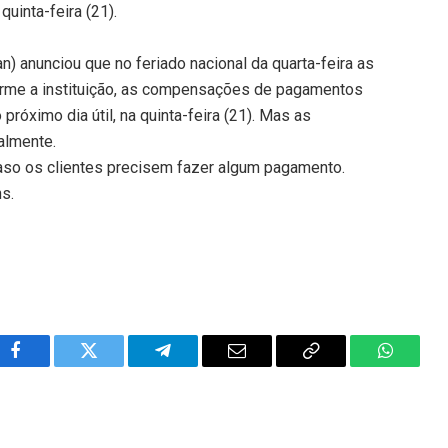
uinta-feira (21).
) anunciou que no feriado nacional da quarta-feira as
orme a instituição, as compensações de pagamentos
próximo dia útil, na quinta-feira (21). Mas as
almente.
aso os clientes precisem fazer algum pagamento.
ns.
Facebook
Twitter
Telegram
Email
Copy
WhatsA
Link