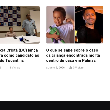
ia Cristã (DC) lança
O que se sabe sobre o caso
ra como candidato ao
da criança encontrada morta
do Tocantins
dentro de casa em Palmas
6
1
Visitas
agosto 5, 2026
0
Visitas