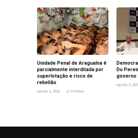
Unidade Penal de Araguaína é
Democrac
parcialmente interditada por
Du Perei
superlotação e risco de
governo 
rebelião
agosto 5, 202
agosto 5, 2026
0
Visitas