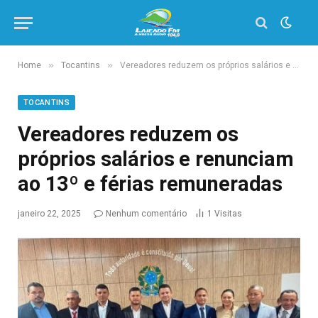
»
»
Home
Tocantins
Vereadores reduzem os próprios salários e renunciam ao 13º e férias remuneradas
TOCANTINS
Vereadores reduzem os
próprios salários e renunciam
ao 13º e férias remuneradas
janeiro 22, 2025
Nenhum comentário
1
Visitas