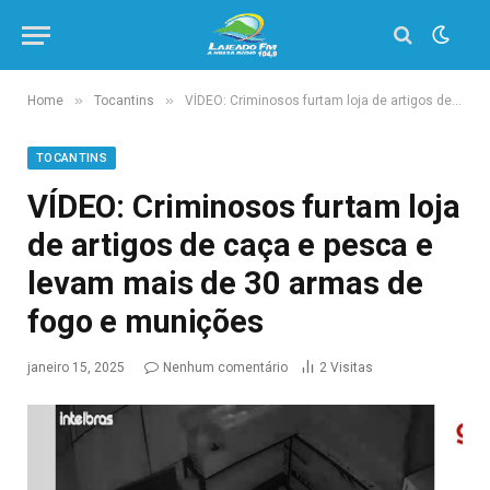
»
»
Home
Tocantins
VÍDEO: Criminosos furtam loja de artigos de caça e pesca e levam mais de 30 armas de fogo e munições
TOCANTINS
VÍDEO: Criminosos furtam loja
de artigos de caça e pesca e
levam mais de 30 armas de
fogo e munições
janeiro 15, 2025
Nenhum comentário
2
Visitas