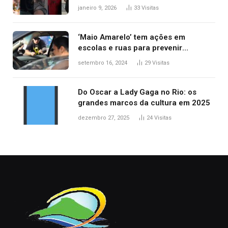
principais lançamentos do cinema
janeiro 9, 2026
33
Visitas
‘Maio Amarelo’ tem ações em
escolas e ruas para prevenir
acidentes no trânsito no AP
setembro 16, 2024
29
Visitas
Do Oscar a Lady Gaga no Rio: os
grandes marcos da cultura em 2025
dezembro 27, 2025
24
Visitas