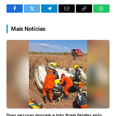
Facebook
Twitter
Telegram
Email
Copy
WhatsA
Link
Mais Notícias
Duas pessoas morrem e três ficam feridas após