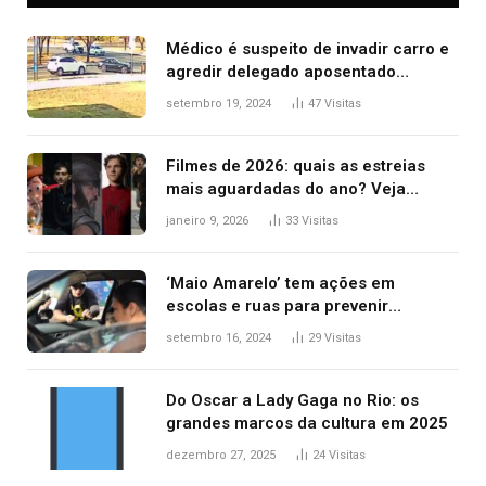
Médico é suspeito de invadir carro e
agredir delegado aposentado
durante confusão no trânsito
setembro 19, 2024
47
Visitas
Filmes de 2026: quais as estreias
mais aguardadas do ano? Veja
principais lançamentos do cinema
janeiro 9, 2026
33
Visitas
‘Maio Amarelo’ tem ações em
escolas e ruas para prevenir
acidentes no trânsito no AP
setembro 16, 2024
29
Visitas
Do Oscar a Lady Gaga no Rio: os
grandes marcos da cultura em 2025
dezembro 27, 2025
24
Visitas